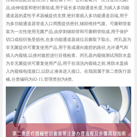
品,由伸缩套和密封塞组成,用于延长多功能通道长度,为插入多功能
通道器的柔性手术器械提供支撑;密封塞插入多功能通道后端,用于
为多功能通道器管道入口周围提供密封,辅助维持气腹。可撕鞘管套
装为一次性使用无菌产品,由穿刺辅助管和可撕鞘管组成,用于保护
切口或组织免受损伤,在多功能通道器就位后撕取下取出。闭孔器为
非无菌提供可重复使用产品,用于形成通向腹腔的路径,允许通气和
插入内窥镜,以便对腹腔进行目视检查。闭孔器内窥镜测试用防水盖
为非无菌提供可重复使用产品,用于在清洗内窥镜之前,将防水盖插
入内窥镜电缆接口,以防止液体进入接口。在我国属于第二类医疗器
械,分类编码为02-15,管理类别为Ⅱ类。