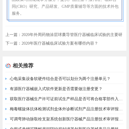
同(CRO）研究、产品研发、GMP质量辅导等方面的技术外包
服务。
上一篇：
2020年外周药物涂层球囊导管医疗器械临床试验的主要研
究终点应如何选择
下一篇：
2020年医疗器械临床试验方案有哪些内容？
相关推荐
心电采集设备软硬件结合是否可以划分为两个注册单元？
有源医疗器械嵌入式软件更新是否需要做注册变更？
获取医疗器械生产许可证前试生产样品是否可将合格零部件入原
材料库？
梅毒螺旋体抗体检测试剂盒体外诊断试剂产品注册技术审评报告
（2026年南京申基版）
可调弯肺动脉取栓支架系统创新医疗器械产品注册技术审评报告