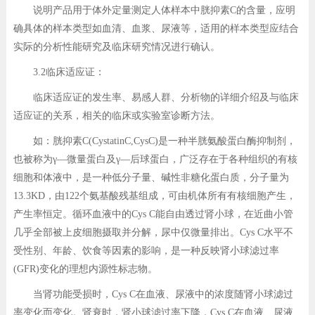
说明产品用于体外定量测定人体样本中胱抑素C的含量，应明
确具体的样本类型如血清、血浆、尿液等，适用的样本类型应结合
实际的分析性能研究及临床研究情况进行确认。
3.2临床适应证：
临床适应证的发生率、易感人群、分析物的详细介绍及与临床
适应证的关系，相关的临床或实验室诊断方法。
如：胱抑素C(CystatinC,CysC)是一种半胱氨酸蛋白酶抑制剂，
也被称为γ—微量蛋白及γ—后球蛋白，广泛存在于各种组织的有核
细胞和体液中，是一种低分子量、碱性非糖化蛋白质，分子量为
13.3KD，由122个氨基酸残基组成，可由机体所有有核细胞产生，
产生率恒定。循环血液中的Cys C能自由透过肾小球，在近曲小管
几乎全部被上皮细胞摄取并分解，尿中仅微量排出。Cys C水平不
受性别、年龄、饮食等因素的影响，是一种反映肾小球滤过率
(GFR)变化的理想内源性标志物。
当肾功能受损时，Cys C在血液、尿液中的浓度随肾小球滤过
率变化而变化。肾衰时，肾小球滤过率下降，Cys C在血液、尿液