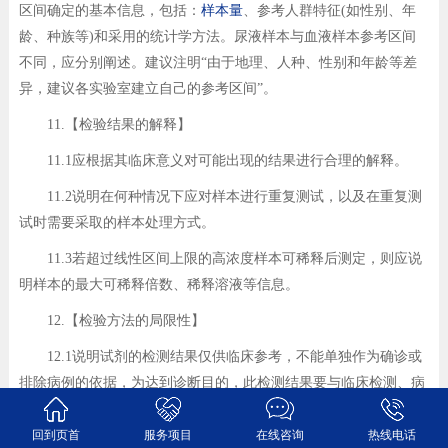
区间确定的基本信息，包括：
样本量
、参考人群特征(如性别、年
龄、种族等)和采用的统计学方法。尿液样本与血液样本参考区间
不同，应分别阐述。建议注明“由于地理、人种、性别和年龄等差
异，建议各实验室建立自己的参考区间”。
11.【检验结果的解释】
11.1应根据其临床意义对可能出现的结果进行合理的解释。
11.2说明在何种情况下应对样本进行重复测试，以及在重复测
试时需要采取的样本处理方式。
11.3若超过线性区间上限的高浓度样本可稀释后测定，则应说
明样本的最大可稀释倍数、稀释溶液等信息。
12.【检验方法的局限性】
12.1说明试剂的检测结果仅供临床参考，不能单独作为确诊或
排除病例的依据，为达到诊断目的，此检测结果要与临床检测、病
史和其他检测结果结合使用。
回到页首
服务项目
在线咨询
热线电话
12.2分析异常值出现的可能因素，明确说明何种情况下需要进