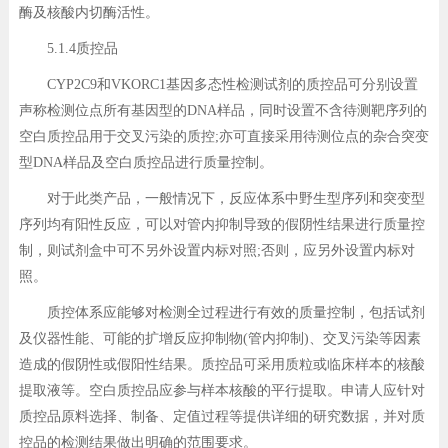
酶及核酸内切酶活性。
5.1.4质控品
CYP2C9和VKORC1基因多态性检测试剂的质控品可分别设置
声称检测位点所有基因型的DNA样品，同时设置不含待测靶序列的
空白质控品用于交叉污染的质控;亦可直接采用待测位点的杂合突变
型DNA样品及空白质控品进行质量控制。
对于此类产品，一般情况下，反应体系中野生型序列和突变型
序列均有阳性反应，可以对管内抑制导致的假阴性结果进行质量控
制，则试剂盒中可不另外设置内标对照;否则，应另外设置内标对
照。
质控体系应能够对检测全过程进行有效的质量控制，包括试剂
及仪器性能、可能的扩增反应抑制物(管内抑制)、交叉污染等因素
造成的假阴性或假阳性结果。质控品可采用质粒或临床样本的核酸
提取液等。空白质控品应参与样本核酸的平行提取。申请人应针对
质控品原料选择、制备、定值过程等提供详细的研究数据，并对质
控品的检测结果做出明确的范围要求。