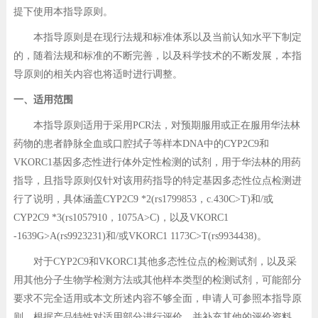
提下使用本指导原则。
本指导原则是在现行法规和标准体系以及当前认知水平下制定
的，随着法规和标准的不断完善，以及科学技术的不断发展，本指
导原则的相关内容也将适时进行调整。
一、适用范围
本指导原则适用于采用PCR法，对预期服用或正在服用华法林
药物的患者静脉全血或口腔拭子等样本DNA中的CYP2C9和
VKORC1基因多态性进行体外定性检测的试剂，用于华法林的用药
指导，且指导原则仅针对该用药指导的特定基因多态性位点检测进
行了说明，具体涵盖CYP2C9 *2(rs1799853，c.430C>T)和/或
CYP2C9 *3(rs1057910，1075A>C)，以及VKORC1
-1639G>A(rs9923231)和/或VKORC1 1173C>T(rs9934438)。
对于CYP2C9和VKORC1其他多态性位点的检测试剂，以及采
用其他分子生物学检测方法或其他样本类型的检测试剂，可能部分
要求不完全适用或本文所述内容不够全面，申请人可参照本指导原
则，根据产品特性对适用部分进行评价，并补充其他的评价资料。