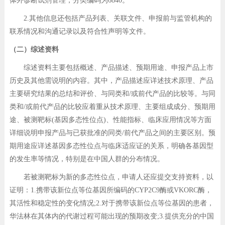
体外诊断试剂管理，分类编码为6840。
2.其他信息还包括产品列表、关联文件、申报前与监管机构的
联系情况和沟通记录以及符合性声明等文件。
（二）综述资料
综述资料主要包括概述、产品描述、预期用途、申报产品上市
历史及其他需说明的内容。其中，产品描述应详述技术原理、产品
主要研究结果的总结和评价、与同类和/或前代产品的比较等。与同
类和/或前代产品的比较应着重从技术原理、主要组成成分、预期用
途、被测靶标(基因多态性位点)、性能指标、临床应用情况等方面
详细说明申报产品与已获批准的同类/前代产品之间的主要区别。预
期用途应详述基因多态性位点与临床适应证的关系，明确各基因型
的发生率等情况，特别是在中国人群的分布情况。
若被测靶标为新的多态性位点，申请人还应提交支持资料，以
证明：1.携带该新位点等位基因所编码的CYP2C9酶或VKORC酶，
其活性和稳定性的变化情况;2.对于携带该新位点等位基因的患者，
华法林在其体内的代谢过程可能出现的预期改变;3.提供充分的中国