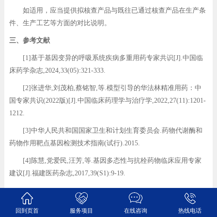
如适用，应当提供拟核查产品与既往已通过核查产品在生产条
件、生产工艺等方面的对比说明。
三、参考文献
[1]基于基因变异的呼吸系统疾病多重用药专家共识[J].中国临
床药学杂志,2024,33(05):321-333.
[2]张进华,刘茂柏,蔡铭智,等.模型引导的华法林精准用药：中
国专家共识(2022版)[J].中国临床药理学与治疗学,2022,27(11):1201-
1212.
[3]中华人民共和国国家卫生和计划生育委员会.药物代谢酶和
药物作用靶点基因检测技术指南(试行).2015.
[4]陈慧,党爱民,汪芳,等.基因多态性与抗栓药物临床应用专家
建议[J].福建医药杂志,2017,39(S1):9-19.
[5]Johnson JA, Caudle KE, Gong L, et al. Clinical
Pharmacogenetics Implementation Consortium (CPIC) Guideline for
回到页首
服务项目
在线咨询
热线电话
Pharmacogenetics-Guided Warfarin Dosing: 2017 Update. Clin