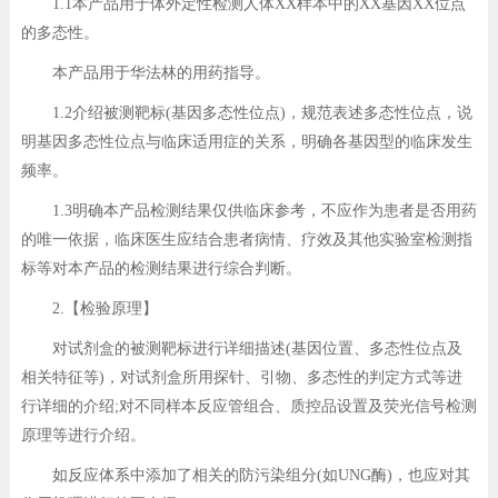
1.1本产品用于体外定性检测人体XX样本中的XX基因XX位点
的多态性。
本产品用于华法林的用药指导。
1.2介绍被测靶标(基因多态性位点)，规范表述多态性位点，说
明基因多态性位点与临床适用症的关系，明确各基因型的临床发生
频率。
1.3明确本产品检测结果仅供临床参考，不应作为患者是否用药
的唯一依据，临床医生应结合患者病情、疗效及其他实验室检测指
标等对本产品的检测结果进行综合判断。
2.【检验原理】
对试剂盒的被测靶标进行详细描述(基因位置、多态性位点及
相关特征等)，对试剂盒所用探针、引物、多态性的判定方式等进
行详细的介绍;对不同样本反应管组合、质控品设置及荧光信号检测
原理等进行介绍。
如反应体系中添加了相关的防污染组分(如UNG酶)，也应对其