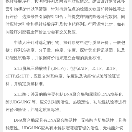
探针核酸序列、检测靶序列及两者的对应情况。建议设计两套或多
套引物和探针以供筛选，针对待测位点的检测灵敏度和特异性等进
行评价，选择最佳引物探针组合，并提交详细的筛选研究数据。同
时应针对引物和探针核酸序列及检测靶序列进行同源性比对，如有
同源序列应着重评价是否会有交叉反应。
申请人应针对选定的引物、探针原材料进行质量评价，一般包
括：序列准确度、分子量、纯度、浓度、探针荧光标记基团，以及
功能性试验等，并依据评价结果建立合理的质量标准。
5.1.2脱氧三磷酸核苷(dNTPs)：包括dATP、dGTP、dCTP、
dTTP或dUTP，应提交对其纯度、浓度以及功能性试验等验证资
料，并确定质量标准。
5.1.3酶：涉及的酶主要包括DNA聚合酶和尿嘧啶DNA糖基化
酶(UDG/UNG)等。应分别对酶活性、热稳定性、功能性试验等进行
评价和验证，并确定质量标准。
DNA聚合酶应具有DNA聚合酶活性，无核酸内切酶活性，具热
稳定性。UDG/UNG应具有水解尿嘧啶糖苷键的活性，无核酸外切