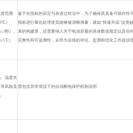
温度范围
鉴于在指标的设定与表述过程当中，为了确保其具备可操作性
00℃）、
指标进行量化处理使其能够被清晰测量，诸如“快速升温”这类
≤3秒）、
系的构建里，还需要纳入关于电池容量的具体数值规定以及在
±5℃）
完整性和可追溯性，从而为后续的评估、监测和优化工作提供
触、温度失
液等风险及
需包含异常情况下的自动断电保护机制说明
施