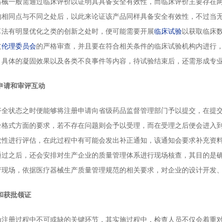
一般需通过临床评价以证明其具备安全有效性，而临床评价主要存在两
的相同点与不同之处后，以此来论证该产品同样具备安全有效性，不过当
算法有明显优化之类的创新之处时，便可能需要开展
临床试验
以获取临床
过
伦理委员会
的严格审查，并且要在符合相关条件的临床试验机构内进行
、具体的凝固效果以及各类不良事件等内容，待试验结束后，还需形成专
申请和审评互动
状态之时便能够将注册申请向省级药品监督管理部门予以提交，在提交
合格式方面的要求，若不存在问题则会予以受理，而在受理之后便会进入
效性进行评估，在此过程中有可能会发出补正通知，该通知会要求补充资
通过之后，还会安排对生产企业的质量管理体系进行现场核查，其目的是
产现场，依据医疗器械生产质量管理规范的相关要求，对企业的设计开发
和获批领证
册过程中不可或缺的关键环节，其实施过程中，检查人员不仅会着重对