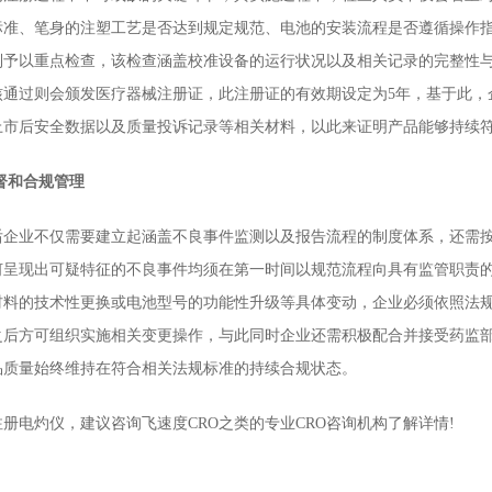
标准、笔身的注塑工艺是否达到规定规范、电池的安装流程是否遵循操作
制予以重点检查，该检查涵盖校准设备的运行状况以及相关记录的完整性
核通过则会颁发医疗器械注册证，此注册证的有效期设定为5年，基于此，
上市后安全数据以及质量投诉记录等相关材料，以此来证明产品能够持续
督和合规管理
业不仅需要建立起涵盖不良事件监测以及报告流程的制度体系，还需按
何呈现出可疑特征的不良事件均须在第一时间以规范流程向具有监管职责的
材料的技术性更换或电池型号的功能性升级等具体变动，企业必须依照法
之后方可组织实施相关变更操作，与此同时企业还需积极配合并接受药监
品质量始终维持在符合相关法规标准的持续合规状态。
电灼仪，建议咨询飞速度CRO之类的专业CRO咨询机构了解详情!