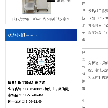
产
品
发热丝工作
技
（如100℃-3
眼科光学相干断层扫描仪临床试验案例
术
升温时间（如
要
温度波动（如
联系我们
contact us
求
风
险
分析笔尖误
分
控、电池漏
析
相应控制措
报
请备注医疗器械注册咨询
告
业务咨询：19103801095(施先生，微信同)
市场合作：15577402464
生
周一至周日 8:00~22:00
物