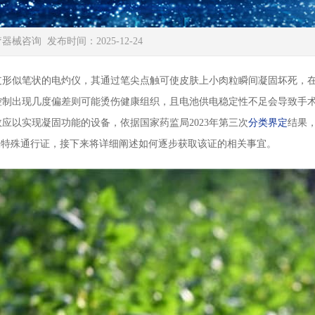
疗器械咨询
发布时间：2025-12-24
似笔状的电灼仪，其通过笔尖点触可使皮肤上小肉粒瞬间凝固坏死，在
控制出现几度偏差则可能烫伤健康组织，且电池供电稳定性不足会导致手
应以实现凝固功能的设备，依据国家药监局2023年第三次
分类界定
结果
张特殊通行证，接下来将详细阐述如何逐步获取该证的相关事宜。