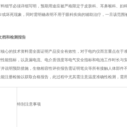
材料细节必须详细写明，预期用途应被严格限定于皮肤科、耳鼻喉科、妇
和/或坏死现象，同时需明确表明不用于眼科疾病的辅助治疗，一旦该范围
。
文档和检测报告
心的技术资料需全面证明产品安全有效性，对于电灼仪而言重点在于准
键性能指标，以及漏电流、电介质强度等电气安全指标和电池工作时长与
析并说明预防措施，生物相容性评价报告需证明笔尖等所有接触人体部件
性能注册检验以获取合格报告，此过程中尤其需注意温度准确性检测，需
特别注意事项