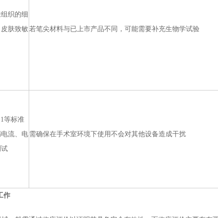
肤组织的细
、皮肤致敏
若笔尖材料与已上市产品不同，可能需要补充生物学试验
6.1等标准
漏电流、电
需确保在手术室环境下使用不会对其他设备造成干扰
测试
工作