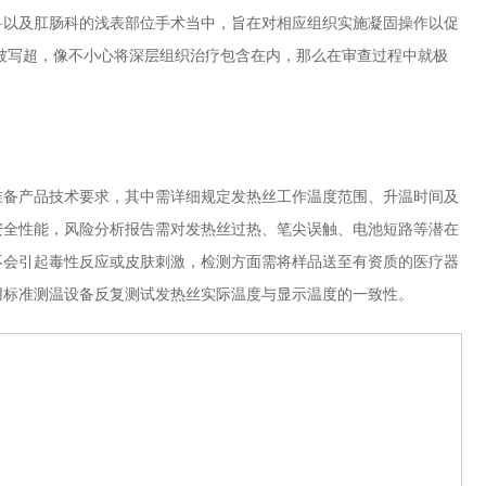
科以及肛肠科的浅表部位手术当中，旨在对相应组织实施凝固操作以促
被写超，像不小心将深层组织治疗包含在内，那么在审查过程中就极
备产品技术要求，其中需详细规定发热丝工作温度范围、升温时间及
安全性能，风险分析报告需对发热丝过热、笔尖误触、电池短路等潜在
不会引起毒性反应或皮肤刺激，检测方面需将样品送至有资质的医疗器
用标准测温设备反复测试发热丝实际温度与显示温度的一致性。