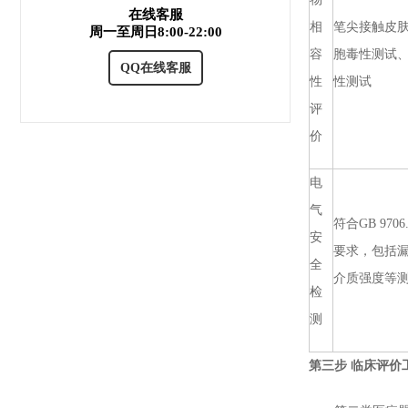
在线客服
相
笔尖接触皮
周一至周日8:00-22:00
容
胞毒性测试
QQ在线客服
性
性测试
评
价
电
气
符合GB 970
安
要求，包括
全
介质强度等
检
测
第三步 临床评价