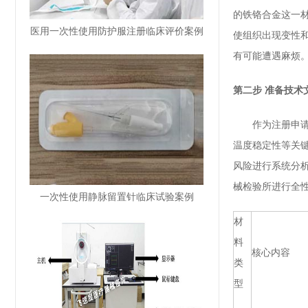
的铁铬合金这一
医用一次性使用防护服注册临床评价案例
使组织出现变性
有可能遭遇麻烦
第二步 准备技术
作为注册申请核
温度稳定性等关
风险进行系统分
械检验所进行全
一次性使用静脉留置针临床试验案例
材
料
核心内容
类
型