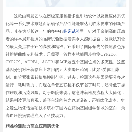
这款由研发团队在历经克服包括多重引物设计以及反应体系优
化等一系列技术难题而后确保产品性能能够达到临床要求的创新产
品，其在为期长达一年的多中心
临床试验
里，针对千余例高血压患
者的样本展开检测的临床试验数据着实令人感到振奋，这款试剂盒
的最大亮点在于它的高效和精准。它采用了国际领先的快速多色探
针熔解曲线专利技术，只需要一管样本就能同步检测CYP2D6、
CYP2C9、ADRB1、AGTR1和ACE这五个基因位点的多态性。这些
基因分别对应着临床上常用的五大类降压药物，比如β受体阻滞
剂、血管紧张素转换酶抑制剂等。过去，检测这些基因需要分多次
进行，耗时耗力，而现在单管五联检不仅节省了时间，还降低了操
作难度和污染风险。对于医院来说，这意味着检测流程大大简化，
结果判读更加直观，兼容主流的荧光PCR设备，还能优化成本。华
之源生物凭借这项技术填补了国内在药物基因组学领域的空白，为
高血压慢病管理注入了科技动力。
精准检测助力高血压用药优化