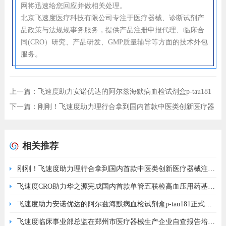
网将迅速给您回应并做相关处理。
北京飞速度医疗科技有限公司专注于医疗器械、诊断试剂产
品政策与法规规事务服务，提供产品注册申报代理、临床合
同(CRO）研究、产品研发、GMP质量辅导等方面的技术外包
服务。
上一篇：
飞速度助力安诺优达的阿尔兹海默病血检试剂盒p-tau181
正式获批！
下一篇：
刚刚！飞速度助力理行合拿到国内首款中医类创新医疗器
械注册证！
相关推荐
刚刚！飞速度助力理行合拿到国内首款中医类创新医疗器械注册
证！
飞速度CRO助力华之源完成国内首款单管五联检高血压用药基因
检测试剂盒获批 ！
飞速度助力安诺优达的阿尔兹海默病血检试剂盒p-tau181正式获
批！
飞速度临床事业部总监在郑州市医疗器械生产企业自查报告培训