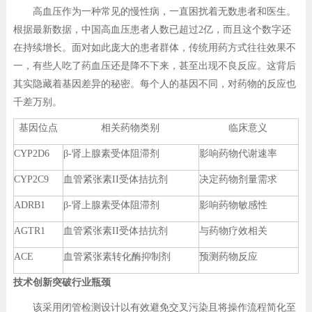
高血压作为一种常见的慢性病，一直困扰着无数患者和医生。
根据最新数据，中国高血压患者人数已超过2亿，而且这个数字还
在持续增长。面对如此庞大的患者群体，传统用药方式往往效果不
一，有些人吃了药血压还是降不下来，甚至出现不良反应。这背后
其实隐藏着基因差异的秘密。每个人的基因不同，对药物的反应也
千差万别。
基因位点
相关药物类别
临床意义
CYP2D6
β-肾上腺素受体阻滞剂
影响药物代谢速率
CYP2C9
血管紧张素II受体拮抗剂
决定药物剂量需求
ADRB1
β-肾上腺素受体阻滞剂
影响药物敏感性
AGTR1
血管紧张素II受体拮抗剂
与药物疗效相关
ACE
血管紧张素转化酶抑制剂
预测药物反应
技术创新突破行业瓶颈
该采用闭管检测设计以有效避免交叉污染且将操作流程简化至