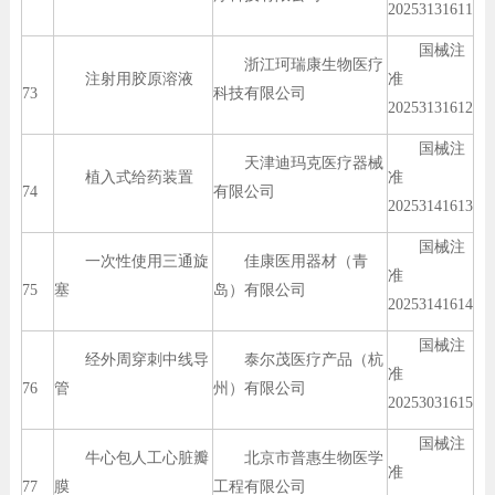
20253131611
国械注
浙江珂瑞康生物医疗
注射用胶原溶液
准
73
科技有限公司
20253131612
国械注
天津迪玛克医疗器械
植入式给药装置
准
74
有限公司
20253141613
国械注
一次性使用三通旋
佳康医用器材（青
准
75
塞
岛）有限公司
20253141614
国械注
经外周穿刺中线导
泰尔茂医疗产品（杭
准
76
管
州）有限公司
20253031615
国械注
牛心包人工心脏瓣
北京市普惠生物医学
准
77
膜
工程有限公司