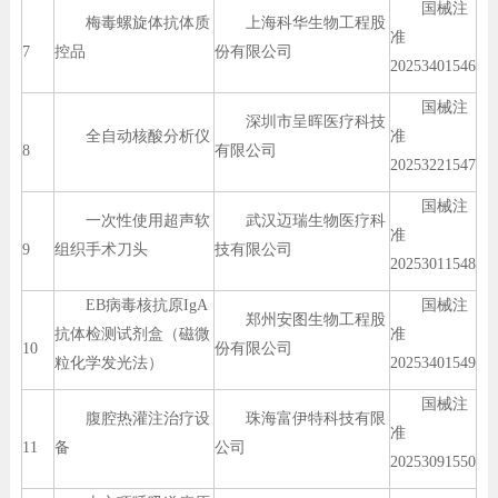
国械注
梅毒螺旋体抗体质
上海科华生物工程股
准
7
控品
份有限公司
20253401546
国械注
深圳市呈晖医疗科技
全自动核酸分析仪
准
8
有限公司
20253221547
国械注
一次性使用超声软
武汉迈瑞生物医疗科
准
9
组织手术刀头
技有限公司
20253011548
EB病毒核抗原IgA
国械注
郑州安图生物工程股
抗体检测试剂盒（磁微
准
10
份有限公司
粒化学发光法）
20253401549
国械注
腹腔热灌注治疗设
珠海富伊特科技有限
准
11
备
公司
20253091550