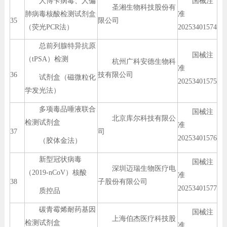
人博卡病毒、人偏
国械注
圣湘生物科技股份有
肺病毒核酸检测试剂盒
准
35
限公司
（荧光PCR法）
20253401574
总前列腺特异抗原
国械注
（tPSA）检测
杭州广科安德生物科
准
36
技有限公司
试剂盒（磁微粒化
20253401575
学发光法）
多项毒品唾液联合
国械注
北京库尔科技有限公
检测试剂盒
准
37
司
20253401576
（胶体金法）
新型冠状病毒
国械注
深圳迈瑞生物医疗电
（2019-nCoV）核酸
准
38
子股份有限公司
20253401577
质控品
碳青霉烯耐药基因
国械注
上海伯杰医疗科技股
检测试剂盒
准