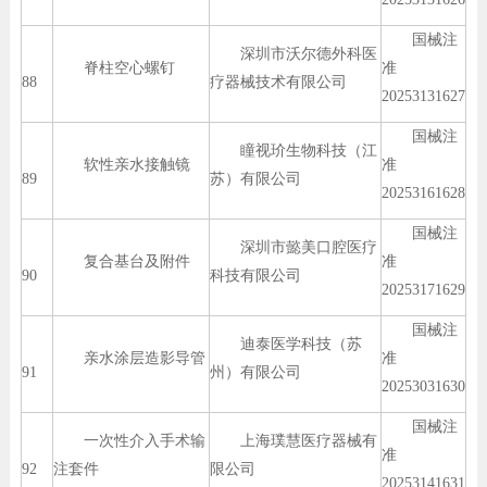
国械注
深圳市沃尔德外科医
脊柱空心螺钉
准
88
疗器械技术有限公司
20253131627
国械注
瞳视玠生物科技（江
软性亲水接触镜
准
89
苏）有限公司
20253161628
国械注
深圳市懿美口腔医疗
复合基台及附件
准
90
科技有限公司
20253171629
国械注
迪泰医学科技（苏
亲水涂层造影导管
准
91
州）有限公司
20253031630
国械注
一次性介入手术输
上海璞慧医疗器械有
准
92
注套件
限公司
20253141631