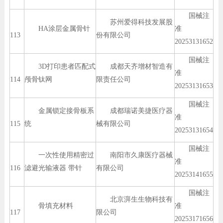
国械注
苏州爱得科技发展股
HA涂层金属骨针
准
113
份有限公司
20253131652
国械注
3D打印患者匹配式
成都天齐增材智造有
准
114
颅骨钛网
限责任公司
20253131653
国械注
金属锁定接骨板系
成都瑞诺美捷医疗器
准
115
统
械有限公司
20253131654
国械注
一次性使用精密过
南阳市久康医疗器械
准
116
滤避光输液器 带针
有限公司
20253141655
国械注
北京湃生生物科技有
骨填充材料
准
117
限公司
20253171656