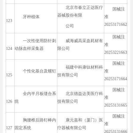
北京市春立正达医疗
国械注
器械股份有限
牙种植体
准
123
20253171662
公司
国械注
一次性使用防针刺
威海威高采血耗材有
准
124
动脉血样采集器
限公司
20253221663
国械注
福建中科康钛材料科
个性化基台及螺钉
准
125
技有限公司
20253171664
国械注
全内半月板缝合系
北京德益达美医疗科
准
126
统
技有限公司
20253131665
国械注
胸腰椎后路钉棒内
康元嘉和（厦门）医
准
127
固定系统
疗器械有限公司
20253131666