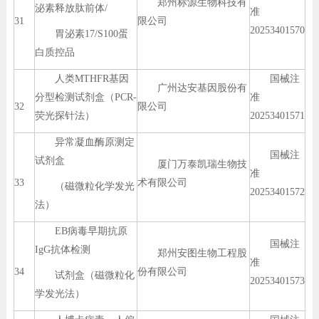
郑州标源生物科技有
泌素释放肽前体/
准
31
限公司
20253401570
胃泌素17/S100蛋
白质控品
人类MTHFR基因
国械注
广州达安基因股份有
分型检测试剂盒（PCR-
准
32
限公司
荧光探针法）
20253401571
异常凝血酶原测定
国械注
试剂盒
厦门万泰凯瑞生物技
准
33
术有限公司
（磁微粒化学发光
20253401572
法）
EB病毒早期抗原
国械注
IgG抗体检测
郑州安图生物工程股
准
34
份有限公司
试剂盒（磁微粒化
20253401573
学发光法）