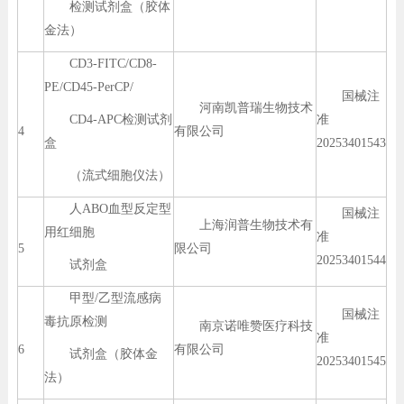
检测试剂盒（胶体
金法）
CD3-FITC/CD8-
PE/CD45-PerCP/
国械注
河南凯普瑞生物技术
CD4-APC检测试剂
准
4
有限公司
盒
20253401543
（流式细胞仪法）
人ABO血型反定型
国械注
上海润普生物技术有
用红细胞
准
5
限公司
20253401544
试剂盒
甲型/乙型流感病
国械注
毒抗原检测
南京诺唯赞医疗科技
准
6
有限公司
试剂盒（胶体金
20253401545
法）