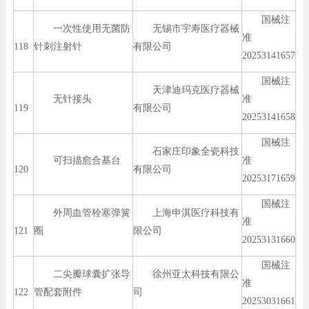
国械注
一次性使用无菌防
无锡市宇寿医疗器械
准
118
针刺注射针
有限公司
20253141657
国械注
天津迪玛克医疗器械
无针接头
准
119
有限公司
20253141658
国械注
石家庄印象全瓷科技
可扫描愈合基台
准
120
有限公司
20253171659
国械注
外周血管栓塞弹簧
上海申淇医疗科技有
准
121
圈
限公司
20253131660
国械注
二尖瓣球囊扩张导
徐州亚太科技有限公
准
122
管配套附件
司
20253031661