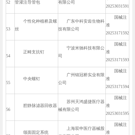
52
管灌注导管包
有限公司
20253031591
国械注
个性化种植桥及螺
广东中科安齿生物科
准
53
丝
技有限公司
20253171592
国械注
宁波米驰科技有限公
正畸支抗钉
准
54
司
20253171593
国械注
广州锦冠桥实业有限
中央螺钉
准
55
公司
20253171594
国械注
苏州天鸿盛捷医疗器
腔静脉滤器回收器
准
56
械有限公司
20253031595
国械注
上海双申医疗器械股
颌面固定系统
准