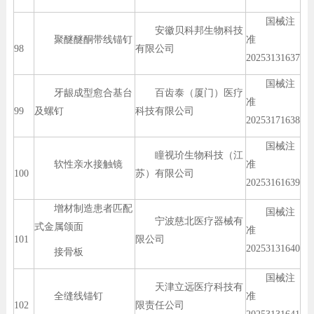
国械注
安徽贝科邦生物科技
聚醚醚酮带线锚钉
准
98
有限公司
20253131637
国械注
牙龈成型愈合基台
百齿泰（厦门）医疗
准
99
及螺钉
科技有限公司
20253171638
国械注
瞳视玠生物科技（江
软性亲水接触镜
准
100
苏）有限公司
20253161639
增材制造患者匹配
国械注
宁波慈北医疗器械有
式金属颌面
准
101
限公司
20253131640
接骨板
国械注
天津立远医疗科技有
全缝线锚钉
准
102
限责任公司