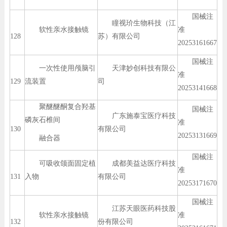
国械注
瞳视玠生物科技（江
软性亲水接触镜
准
128
苏）有限公司
20253161667
国械注
一次性使用颅脑引
天津妙创科技有限公
准
129
流装置
司
20253141668
聚醚醚酮复合羟基
国械注
广东施泰宝医疗科技
磷灰石椎间
准
130
有限公司
20253131669
融合器
国械注
可吸收颌面固定植
成都美益达医疗科技
准
131
入物
有限公司
20253171670
国械注
江苏天眼医药科技股
软性亲水接触镜
准
132
份有限公司