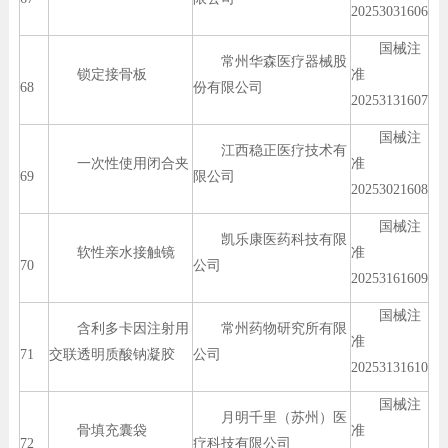
20253031606
国械注
常州华森医疗器械股
锁定接骨板
准
68
份有限公司
20253131607
国械注
江西稳正医疗技术有
一次性使用闭合夹
准
69
限公司
20253021608
国械注
凯乐康医药科技有限
软性亲水接触镜
准
70
公司
20253161609
国械注
含利多卡因注射用
常州药物研究所有限
准
71
交联透明质酸钠凝胶
公司
20253131610
国械注
月明千里（苏州）医
骨填充囊袋
准
72
疗科技有限公司