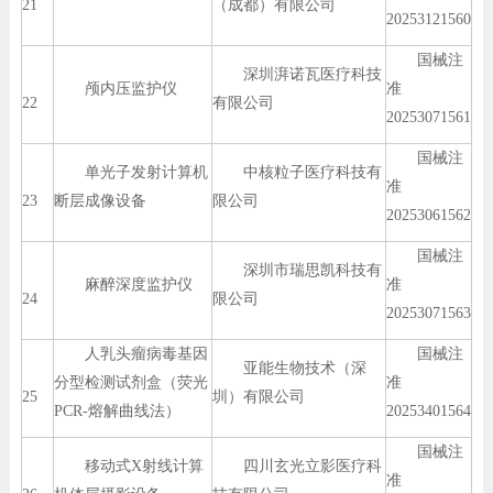
21
（成都）有限公司
20253121560
国械注
深圳湃诺瓦医疗科技
颅内压监护仪
准
22
有限公司
20253071561
国械注
单光子发射计算机
中核粒子医疗科技有
准
23
断层成像设备
限公司
20253061562
国械注
深圳市瑞思凯科技有
麻醉深度监护仪
准
24
限公司
20253071563
人乳头瘤病毒基因
国械注
亚能生物技术（深
分型检测试剂盒（荧光
准
25
圳）有限公司
PCR-熔解曲线法）
20253401564
国械注
移动式X射线计算
四川玄光立影医疗科
准