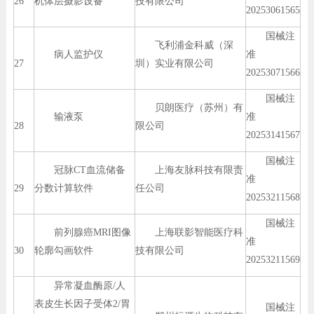
26
机体层摄影设备
技有限公司
20253061565
国械注
飞利浦金科威（深
病人监护仪
准
27
圳）实业有限公司
20253071566
国械注
贝朗医疗（苏州）有
输液泵
准
28
限公司
20253141567
国械注
冠脉CT血流储备
上海友脉科技有限责
准
29
分数计算软件
任公司
20253211568
国械注
前列腺癌MRI图像
上海联影智能医疗科
准
30
轮廓勾画软件
技有限公司
20253211569
异常凝血酶原/人
表皮生长因子受体2/胃
国械注