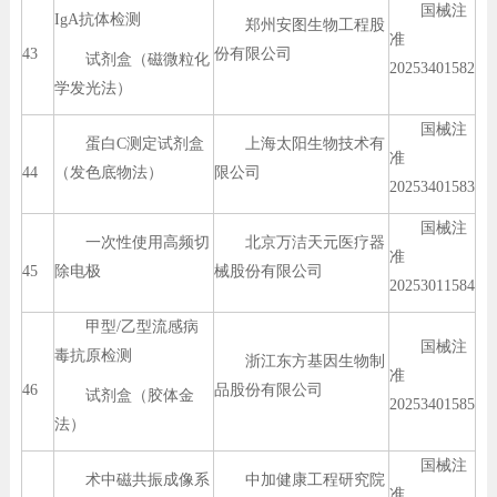
国械注
IgA抗体检测
郑州安图生物工程股
准
43
份有限公司
试剂盒（磁微粒化
20253401582
学发光法）
国械注
蛋白C测定试剂盒
上海太阳生物技术有
准
44
（发色底物法）
限公司
20253401583
国械注
一次性使用高频切
北京万洁天元医疗器
准
45
除电极
械股份有限公司
20253011584
甲型/乙型流感病
国械注
毒抗原检测
浙江东方基因生物制
准
46
品股份有限公司
试剂盒（胶体金
20253401585
法）
国械注
术中磁共振成像系
中加健康工程研究院
准