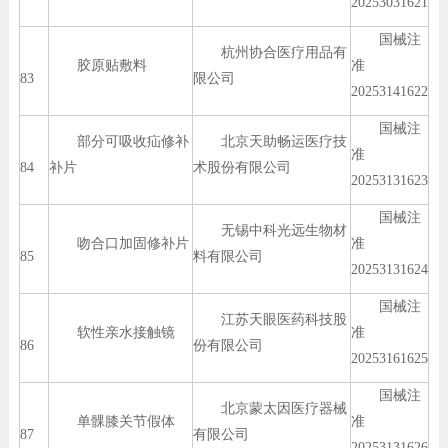
20253031621
国械注
杭州协合医疗用品有
胶原贴敷料
准
83
限公司
20253141622
国械注
部分可吸收疝修补
北京天助畅运医疗技
准
84
补片
术股份有限公司
20253131623
国械注
无锡中科光远生物材
吻合口加固修补片
准
85
料有限公司
20253131624
国械注
江苏天眼医药科技股
软性亲水接触镜
准
86
份有限公司
20253161625
国械注
北京蒙太因医疗器械
单髁膝关节假体
准
87
有限公司
20253131626