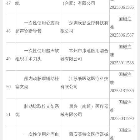
47
统
（合肥）有限公司
20253061586
国械注
一次性使用心腔内
深圳欢影医疗科技有
准
48
超声诊断导管
限公司
20253061587
国械注
一次性使用超声软
常州市康迪医用吻合
准
49
组织手术刀头
器有限公司
20253011588
国械注
颅内动脉瘤辅助栓
江苏畅医达医疗科技
准
50
塞支架
有限公司
20253131589
国械注
肺动脉取栓支架系
晨兴（南通）医疗器
准
51
统
械有限公司
20253031590
国械注
一次性使用外周血
西安英特文医疗器械
准