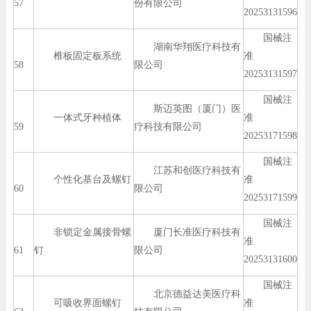
57
份有限公司
20253131596
国械注
湖南华翔医疗科技有
椎板固定板系统
准
58
限公司
20253131597
国械注
斯迈英图（厦门）医
一体式牙种植体
准
59
疗科技有限公司
20253171598
国械注
江苏和创医疗科技有
个性化基台及螺钉
准
60
限公司
20253171599
国械注
非锁定金属接骨螺
厦门长准医疗科技有
准
61
钉
限公司
20253131600
国械注
北京德益达美医疗科
可吸收界面螺钉
准