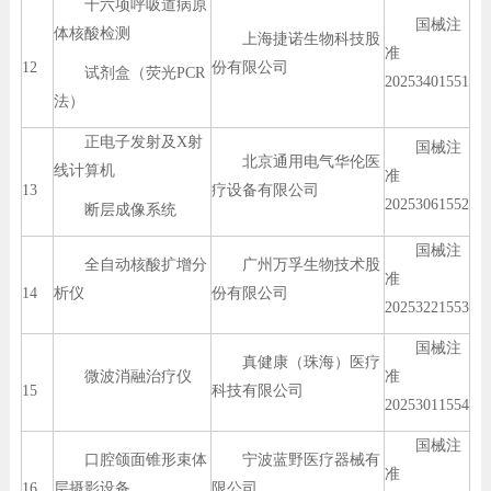
十六项呼吸道病原
国械注
体核酸检测
上海捷诺生物科技股
准
12
份有限公司
试剂盒（荧光PCR
20253401551
法）
正电子发射及X射
国械注
北京通用电气华伦医
线计算机
准
13
疗设备有限公司
20253061552
断层成像系统
国械注
全自动核酸扩增分
广州万孚生物技术股
准
14
析仪
份有限公司
20253221553
国械注
真健康（珠海）医疗
微波消融治疗仪
准
15
科技有限公司
20253011554
国械注
口腔颌面锥形束体
宁波蓝野医疗器械有
准
16
层摄影设备
限公司