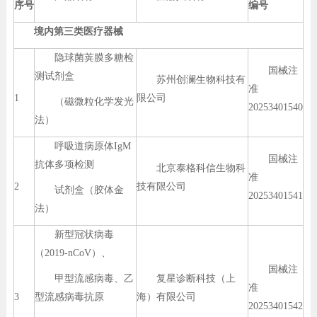
序号
编号
境内第三类医疗器械
隐球菌荚膜多糖检
国械注
测试剂盒
苏州创澜生物科技有
准
1
限公司
（磁微粒化学发光
20253401540
法）
呼吸道病原体IgM
国械注
抗体多项检测
北京泰格科信生物科
准
2
技有限公司
试剂盒（胶体金
20253401541
法）
新型冠状病毒
（2019-nCoV）、
国械注
甲型流感病毒、乙
复星诊断科技（上
准
3
型流感病毒抗原
海）有限公司
20253401542