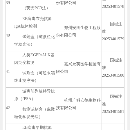
39
份有限公司
20253401578
（荧光PCR法）
EB病毒衣壳抗原
国械注
IgA抗体检测
郑州安图生物工程股
准
40
份有限公司
试剂盒（磁微粒化
20253401579
学发光法）
人类EGFR/ALK基
国械注
因突变检测
嘉兴允英医学检验有
准
41
限公司
试剂盒（可逆末端
20253401580
终止测序法）
游离前列腺特异抗
国械注
原（fPSA）
杭州广科安德生物科
准
42
技有限公司
检测试剂盒（磁微
20253401581
粒化学发光法）
EB病毒早期抗原