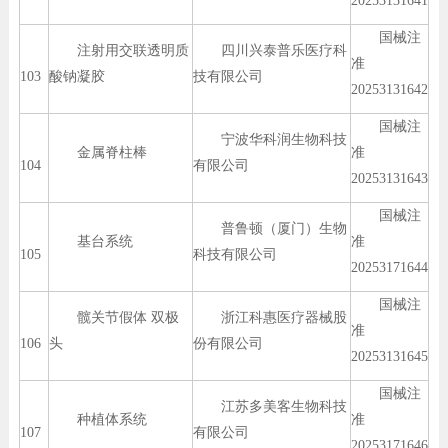
20253131641
国械注
注射用交联透明质
四川兴泰普乐医疗科
准
103
酸钠凝胶
技有限公司
20253131642
国械注
宁波华科润生物科技
金属脊柱棒
准
104
有限公司
20253131643
国械注
普鲁顿（厦门）生物
基台系统
准
105
科技有限公司
20253171644
国械注
髋关节假体 双极
浙江科惠医疗器械股
准
106
头
份有限公司
20253131645
国械注
江苏多美客生物科技
种植体系统
准
107
有限公司
20253171646