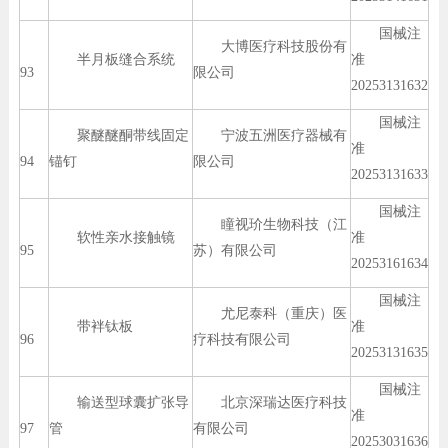
国械注
大博医疗科技股份有
半月板缝合系统
准
93
限公司
20253131632
国械注
聚醚醚酮带线固定
宁波五洲医疗器械有
准
94
锚钉
限公司
20253131633
国械注
瞳视玠生物科技（江
软性亲水接触镜
准
95
苏）有限公司
20253161634
国械注
尤尼泰科（重庆）医
带袢钛板
准
96
疗科技有限公司
20253131635
国械注
输送型球囊扩张导
北京深瑞达医疗科技
准
97
管
有限公司
20253031636