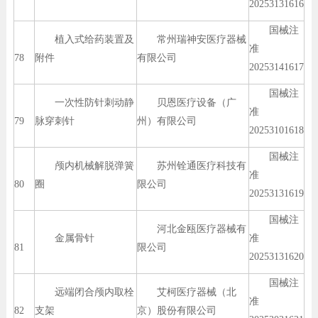
20253131616
国械注
植入式给药装置及
常州瑞神安医疗器械
准
78
附件
有限公司
20253141617
国械注
一次性防针刺动静
贝恩医疗设备（广
准
79
脉穿刺针
州）有限公司
20253101618
国械注
颅内机械解脱弹簧
苏州铨通医疗科技有
准
80
圈
限公司
20253131619
国械注
河北金瓯医疗器械有
金属骨针
准
81
限公司
20253131620
国械注
远端闭合颅内取栓
艾柯医疗器械（北
准
82
支架
京）股份有限公司