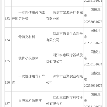
20253161671
国械注
一次性使用颅内牵
深圳市擎源医疗器械
准
133
开固定导管
有限公司
20253031672
国械注
深圳市迈捷生命科学
骨填充材料
准
134
有限公司
20253131673
国械注
浙江科惠医疗器械股
桡骨小头假体
准
135
份有限公司
20253131674
国械注
一次性使用导引导
深圳市业聚实业有限
准
136
管
公司
20253031675
国械注
江西三鑫医疗科技股
血液透析浓缩液
准
137
份有限公司
20253101676