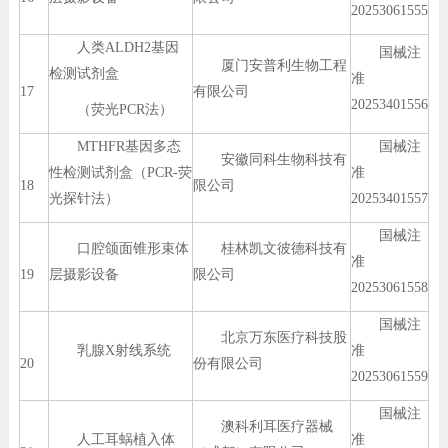
20253061555
人类ALDH2基因
国械注
厦门安普利生物工程
检测试剂盒
准
17
有限公司
20253401556
（荧光PCR法）
MTHFR基因多态
国械注
安徽同科生物科技有
性检测试剂盒（PCR-荧
准
18
限公司
光探针法）
20253401557
国械注
口腔颌面锥形束体
桂林凯文彼德科技有
准
19
层摄影设备
限公司
20253061558
国械注
北京万东医疗科技股
乳腺X射线系统
准
20
份有限公司
20253061559
国械注
澳科利耳医疗器械
人工耳蜗植入体
准