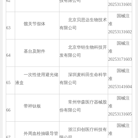
62
技有限公司
20253131601
国械注
北京贝思达生物技术
髋关节假体
准
63
有限公司
20253131602
国械注
北京华钽生物科技开
基台及附件
准
64
发有限公司
20253171603
国械注
一次性使用避光储
深圳麦科田生命科学
准
65
液盒
有限公司
20253141604
国械注
常州华森医疗器械股
带袢钛板
准
66
份有限公司
20253131605
国械注
浙江归创医疗科技有
外周血栓抽吸导管
准
67
限公司