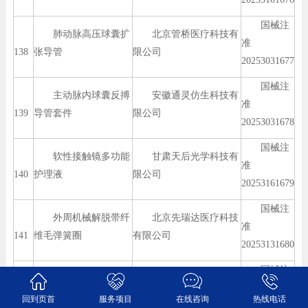
国械注
肺动脉高压球囊扩
北京管桥医疗科技有
准
138
张导管
限公司
20253031677
国械注
主动脉内球囊反搏
安徽通灵仿生科技有
准
139
导管套件
限公司
20253031678
国械注
软性接触镜多功能
甘肃天后光学科技有
准
140
护理液
限公司
20253161679
国械注
外周机械解脱带纤
北京先瑞达医疗科技
准
141
维毛弹簧圈
有限公司
20253131680
国械注
心凯诺医疗科技（上
支撑导管
准
142
海）有限公司
回到页首
服务项目
在线咨询
热线电话
20253031681