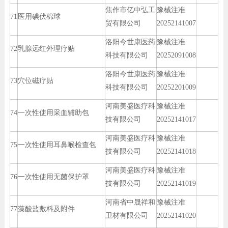
焦作市亿中弘工
豫械注准
71
医用碘伏棉球
贸有限公司
20252141007
洛阳今世康医药
豫械注准
72
乳腺远红外理疗贴
科技有限公司
20252091008
洛阳今世康医药
豫械注准
73
穴位磁疗贴
科技有限公司
20252201009
河南美盛医疗科
豫械注准
74
一次性使用采血辅助包
技有限公司
20252141017
河南美盛医疗科
豫械注准
75
一次性使用耳鼻喉检查包
技有限公司
20252141018
河南美盛医疗科
豫械注准
76
一次性使用无菌保护罩
技有限公司
20252141019
河南省中晟祥和
豫械注准
77
藻酸盐敷料及附件
卫材有限公司
20252141020