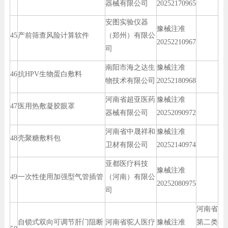
器械有限公司
20252170965
安图实验仪器
豫械注准
45
产前筛查风险计算软件
（郑州）有限公
20252210967
司
南阳市海之达生
豫械注准
46
抗HPV生物蛋白敷料
物技术有限公司
20252180968
河南省超亚医药
豫械注准
47
医用热敷凝胶眼罩
器械有限公司
20252090972
河南省中晟祥和
豫械注准
48
壳聚糖敷料包
卫材有限公司
20252140974
亚都医疗科技
豫械注准
49
一次性使用加强型气管插管
（河南）有限公
20252080975
司
河南省
自锁式双向可调节肝门阻断
河南省驼人医疗
豫械注准
第二类