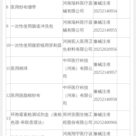
河南瑞科医疗器
豫械注准
8
医用纱布绷带
械有限公司
20252140954
河南瑞科医疗器
豫械注准
9
一次性使用肠道冲洗包
械有限公司
20252140955
河南驼人医用卫
豫械注准
10
一次性使用腹腔镜用穿刺器
生材料有限公司
20252020956
中环医疗科技
豫械注准
11
医用棉球
（河南）有限公
20252140957
司
中环医疗科技
豫械注准
12
医用脱脂棉纱布
（河南）有限公
20252140958
司
环孢霉素检测试剂盒（液相
郑州安图生物工
豫械注准
13
色谱-串联质谱法）
程股份有限公司
20252400966
河南翔宇医疗设
豫械注准