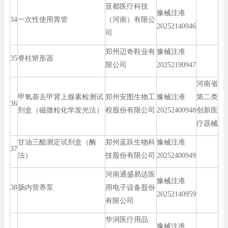
亚都医疗科技
豫械注准
34
一次性使用胃管
（河南）有限公
20252140946
司
郑州迈奇鞋业有
豫械注准
35
脊柱矫形器
限公司
20252190947
河南省
甲氧基去甲肾上腺素检测试
郑州安图生物工
豫械注准
第二类
36
剂盒（磁微粒化学发光法）
程股份有限公司
20252400948
创新医
疗器械
甘油三酯测定试剂盒（酶
郑州蓝跃生物科
豫械注准
37
法）
技股份有限公司
20252400949
河南通盛易达医
豫械注准
38
肠内营养泵
用电子设备股份
20252140959
有限公司
华润医疗用品
豫械注准