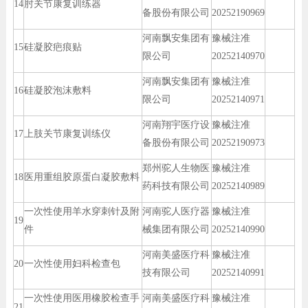
14
肘关节康复训练器
备股份有限公司
20252190969
河南飘安集团有
豫械注准
15
硅凝胶疤痕贴
限公司
20252140970
河南飘安集团有
豫械注准
16
硅凝胶泡沫敷料
限公司
20252140971
河南翔宇医疗设
豫械注准
17
上肢关节康复训练仪
备股份有限公司
20252190973
郑州驼人生物医
豫械注准
18
医用重组胶原蛋白凝胶敷料
药科技有限公司
20252140989
一次性使用羊水穿刺针及附
河南驼人医疗器
豫械注准
19
件
械集团有限公司
20252140990
河南美盛医疗科
豫械注准
20
一次性使用妇科检查包
技有限公司
20252140991
一次性使用医用橡胶检查手
河南美盛医疗科
豫械注准
21