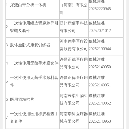
豫械注准
1
尿液白带分析一体机
（河南）有限公
20252220945
司
一次性使用经皮肾穿刺导引
郑州康佰甲科技
豫械注准
2
管鞘及套件
有限公司
20252021012
河南翔宇医疗设
豫械注准
3
肢体坐卧式康复训练器
备股份有限公司
20252190944
许昌正德医疗用
豫械注准
4
一次性使用无菌手术膜套件
品有限公司
20252140950
一次性使用无菌手术敷料套
许昌正德医疗用
豫械注准
5
件
品有限公司
20252140951
河南云柔生物科
豫械注准
6
医用酒精棉片
技有限公司
20252140952
一次性使用医用橡胶检查手
河南瑞科医疗器
豫械注准
7
套套件
械有限公司
20252140953