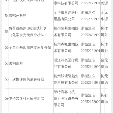
康科技有限公司
20252171994
兴
源
金华市景迪医疗
浙械注准
金
无
54
腹部热敷贴
用品有限公司
20252091993
华
源
胃蛋白酶原II检测试剂盒
杭州隆基生物技
浙械注准
杭
体
55
（化学发光免疫分析法）
术有限公司
20252401992
州
外
杭州杰毅生物技
浙械注准
杭
体
56
全自动基因测序文库制备仪
术有限公司
20252221991
州
外
浙江鸿奥医疗用
浙械注准
金
无
57
透明敷料
品有限公司
20252141990
华
源
杭州钱塘隆越生
浙械注准
杭
无
58
一次性使用药液转移器
物科技有限公司
20252141989
州
源
登特海客（杭
浙械注准
杭
有
59
电子式牙科麻醉注射器
州）医疗设备有
20252172000
州
源
限公司