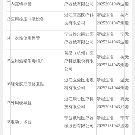
12
内窥镜导管
疗器械有限公司
20252061948
波
源
浙江医高医疗科
浙械注准
杭
有
13
医用控压冲吸设备
技有限公司
20252061947
州
源
宁波维尔凯迪医
浙械注准
宁
无
14
一次性使用胃管
疗器械有限公司
20252141946
波
源
普昂（杭州）医
浙械注准
杭
无
15
医用酒精消毒棉片
疗科技股份有限
20252141945
州
源
公司
浙江医鼎医用敷
浙械注准
温
无
16
硅凝胶疤痕修复贴
料有限公司
20252141944
州
源
浙江康心医疗科
浙械注准
嘉
无
17
外周硬导丝
技有限公司
20252031943
兴
源
宁波戴维医疗器
浙械注准
宁
有
18
电动手术台
械股份有限公司
20252151942
波
源