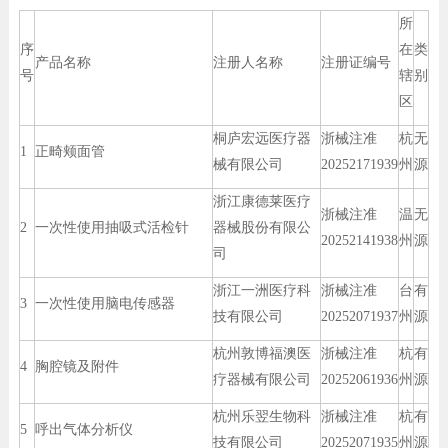
所
序
在
类
产品名称
注册人名称
注册证编号
号
辖
别
区
桐庐宏远医疗器
浙械注准
杭
无
1
正畸颊面管
械有限公司
20252171939
州
源
浙江康德莱医疗
浙械注准
温
无
2
一次性使用抽吸式活检针
器械股份有限公
20252141938
州
源
司
浙江一洲医疗科
浙械注准
台
有
3
一次性使用脑电传感器
技有限公司
20252071937
州
源
杭州敦博福澳医
浙械注准
杭
有
4
胸腔镜及附件
疗器械有限公司
20252061936
州
源
杭州乐翌生物科
浙械注准
杭
有
5
呼出气体分析仪
技有限公司
20252071935
州
源