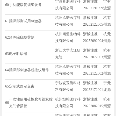
宁波希润医疗科
浙械注准
宁
有
60
手功能康复训练设备
技有限公司
20252191999
波
源
杭州承诺医疗科
浙械注准
杭
有
61
脑深部测试用刺激器
技有限公司
20252122005
州
源
杭州闻道生物科
浙械注准
杭
无
62
冷冻除疣喷雾剂
技有限公司
20252092004
州
源
浙江大学滨江研
浙械注准
杭
有
63
电子听诊器
究院
20252072003
州
源
杭州承诺医疗科
浙械注准
杭
有
64
脑深部刺激器程控仪组件
技有限公司
20252122002
州
源
宁波瓷玉齿科材
浙械注准
宁
无
65
定制式固定义齿
料有限公司
20252172001
波
源
一次性使用硅橡胶可视双腔
杭州坦帕医疗科
浙械注准
杭
有
66
支气管插管
技有限公司
20252082015
州
源
杭州康哲医疗器
浙械注准
杭
有