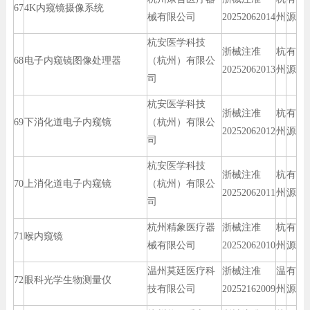
67
4K内窥镜摄像系统
械有限公司
20252062014
州
源
杭安医学科技
浙械注准
杭
有
68
电子内窥镜图像处理器
（杭州）有限公
20252062013
州
源
司
杭安医学科技
浙械注准
杭
有
69
下消化道电子内窥镜
（杭州）有限公
20252062012
州
源
司
杭安医学科技
浙械注准
杭
有
70
上消化道电子内窥镜
（杭州）有限公
20252062011
州
源
司
杭州精象医疗器
浙械注准
杭
有
71
喉内窥镜
械有限公司
20252062010
州
源
温州莫廷医疗科
浙械注准
温
有
72
眼科光学生物测量仪
技有限公司
20252162009
州
源