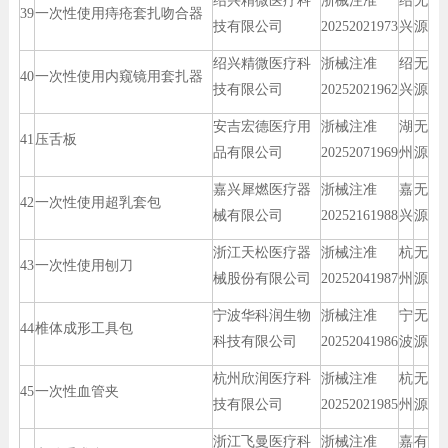
绍兴精微医疗科
浙械注准
绍
无
39
一次性使用痔疮套扎吻合器
技有限公司
20252021973
兴
源
绍兴精微医疗科
浙械注准
绍
无
40
一次性使用内窥镜用套扎器
技有限公司
20252021962
兴
源
安吉宏德医疗用
浙械注准
湖
无
41
压舌板
品有限公司
20252071969
州
源
嘉兴犀燃医疗器
浙械注准
嘉
无
42
一次性使用超乳套包
械有限公司
20252161988
兴
源
浙江天松医疗器
浙械注准
杭
无
43
一次性使用刨刀
械股份有限公司
20252041987
州
源
宁波华科润生物
浙械注准
宁
无
44
椎体成形工具包
科技有限公司
20252041986
波
源
杭州欣润医疗科
浙械注准
杭
无
45
一次性血管夹
技有限公司
20252021985
州
源
浙江飞曼医疗科
浙械注准
嘉
有