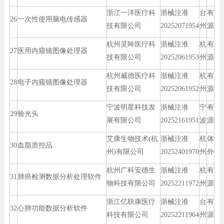
浙江一洋医疗科
浙械注准
台
有
26
一次性使用脑电传感器
技有限公司
20252071954
州
源
杭州灵眸医疗科
浙械注准
杭
有
27
医用内窥镜图像处理器
技有限公司
20252061953
州
源
杭州威德医疗科
浙械注准
杭
有
28
电子内窥镜图像处理器
技有限公司
20252061952
州
源
宁波明星科技发
浙械注准
宁
有
29
验光头
展有限公司
20252161951
波
源
艾康生物技术(杭
浙械注准
杭
体
30
血脂质控品
州)有限公司
20252401970
州
外
杭州广科安德生
浙械注准
杭
有
31
肺癌检测数据分析处理软件
物科技有限公司
20252211972
州
源
浙江亿联康医疗
浙械注准
台
有
32
心肺功能数据分析软件
科技有限公司
20252211964
州
源