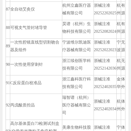
杭州立鑫医疗器
浙械注准
杭
有
87
全自动艾灸仪
械有限公司
20252202025
州
源
昊谱（杭州）生
浙械注准
杭
有
88
可视支气管封堵导管
物科技有限公司
20252082024
州
源
一次性腔镜直线型切割吻合
宁波维尔凯迪医
浙械注准
宁
无
89
器及组件
疗器械有限公司
20252022023
波
源
浙江续创医学科
浙械注准
杭
无
90
一次性使用穿刺针
技有限公司
20252142036
州
源
浙江鑫科医疗科
浙械注准
金
体
91
C反应蛋白校准品
技有限公司
20252402035
华
外
瑞智谱（杭州）
浙械注准
杭
体
92
丙戊酸质控品
医疗器械有限公
20252402034
州
外
司
高尔基体蛋白73检测试剂盒
美康生物科技股
浙械注准
宁
体