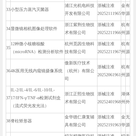
浦江光机电科技
浙械注准
金
有
33
小型压力蒸汽灭菌器
开发有限公司
20252111965
华
源
浙江紫荆生物技
浙械注准
杭
有
34
显微镜相机图像处理软件
术有限公司
20252211966
州
源
12种微小核糖核酸
杭州觅因生物科
浙械注准
杭
有
35
（microRNA）检测分析软件
技有限公司
20252211967
州
源
傲新医疗技术
浙械注准
杭
有
36
4K医用无线内窥镜摄像系统
（杭州）有限公
20252061961
州
源
司
IL-2/IL-4/IL-6/IL-10/IL-
浙江正熙生物技
浙械注准
湖
体
37
17/IFN-γ/TNF-α检测试剂盒
术有限公司
20252401968
州
外
（流式荧光发光法）
金华德仁康复辅
浙械注准
金
无
38
脊柱矫形器
具有限公司
20252191963
华
源