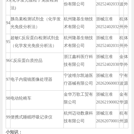
93
(化学发光微粒子免疫检测
份有限公司
20252402033
波
外
法)
胰岛素检测试剂盒（化学发
杭州隆基生物技
浙械注准
杭
体
94
光免疫分析法）
术有限公司
20252402032
州
外
超敏C反应蛋白检测试剂盒
杭州隆基生物技
浙械注准
杭
体
95
（化学发光免疫分析法）
术有限公司
20252402031
州
外
浙江鑫科医疗科
浙械注准
金
体
96
C反应蛋白质控品
技有限公司
20252402030
华
外
宁波维尔凯迪医
浙械注准
宁
有
97
电子内窥镜图像处理器
疗器械有限公司
20262060003
波
源
金华万歌工贸有
浙械注准
金
有
98
电动轮椅车
限公司
20262190002
华
源
杭州迈动数康科
浙械注准
杭
有
99
便携式睡眠呼吸记录仪
技有限公司
20262070001
州
源
小知识：