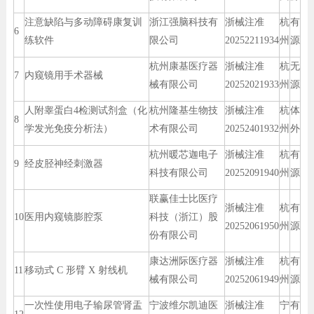
注意缺陷与多动障碍康复训
浙江强脑科技有
浙械注准
杭
有
6
练软件
限公司
20252211934
州
源
杭州康基医疗器
浙械注准
杭
无
7
内窥镜用手术器械
械有限公司
20252021933
州
源
人附睾蛋白4检测试剂盒（化
杭州隆基生物技
浙械注准
杭
体
8
学发光免疫分析法）
术有限公司
20252401932
州
外
杭州暖芯迦电子
浙械注准
杭
有
9
经皮胫神经刺激器
科技有限公司
20252091940
州
源
联赢佳士比医疗
浙械注准
杭
有
10
医用内窥镜膨腔泵
科技（浙江）股
20252061950
州
源
份有限公司
康达洲际医疗器
浙械注准
杭
有
11
移动式 C 形臂 X 射线机
械有限公司
20252061949
州
源
一次性使用电子输尿管肾盂
宁波维尔凯迪医
浙械注准
宁
有