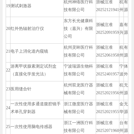
杭州神络医疗科
浙械注准
杭
有
19
测试刺激器
技有限公司
20252121941
州
源
东方长光健康科
浙械注准
嘉
有
20
红外热辐射治疗仪
技（嘉兴）有限
20252091959
兴
源
公司
杭州灵眸医疗科
浙械注准
杭
有
21
电子上消化道内窥镜
技有限公司
20252061958
州
源
游离甲状腺素测定试剂盒
宁波瑞源生物科
浙械注准
宁
体
22
（直接化学发光法）
技有限公司
20252401957
波
外
杭州双龙医疗器
浙械注准
杭
无
23
医用缝合针
械有限公司
20252021956
州
源
一次性使用多通道腹腔镜手
浙江微度医疗器
浙械注准
金
无
24
术单孔穿刺器
械有限公司
20252021955
华
源
浙江一洲医疗科
浙械注准
台
有
25
一次性使用脑电传感器
技有限公司
20252071960
州
源