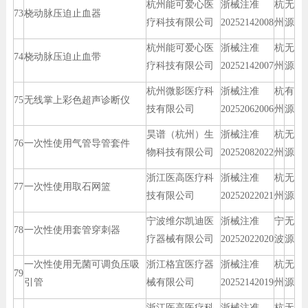
杭州能可爱心医
浙械注准
杭
无
73
桡动脉压迫止血器
疗科技有限公司
20252142008
州
源
杭州能可爱心医
浙械注准
杭
无
74
桡动脉压迫止血带
疗科技有限公司
20252142007
州
源
杭州微影医疗科
浙械注准
杭
有
75
无线掌上彩色超声诊断仪
技有限公司
20252062006
州
源
昊谱（杭州）生
浙械注准
杭
无
76
一次性使用气管导管套件
物科技有限公司
20252082022
州
源
浙江医高医疗科
浙械注准
杭
无
77
一次性使用取石网篮
技有限公司
20252022021
州
源
宁波维尔凯迪医
浙械注准
宁
无
78
一次性使用套管穿刺器
疗器械有限公司
20252022020
波
源
一次性使用无菌可调负压吸
浙江格宜医疗器
浙械注准
杭
无
79
引管
械有限公司
20252142019
州
源
浙江医高医疗科
浙械注准
杭
无