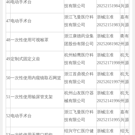
46
电动手术台
技有限公司
20252151984
兴
源
浙江飞曼医疗科
浙械注准
嘉
有
47
电动手术台
技有限公司
20252151983
兴
源
浙江康德药业集
浙械注准
衢
有
48
一次性使用可视喉罩
团股份有限公司
20252081982
州
源
杭州鲸鹰医疗科
浙械注准
杭
无
49
定制式固定义齿
技有限公司
20252171998
州
源
浙江首鼎视介科
浙械注准
杭
无
50
一次性使用内窥镜取石网篮
技有限公司
20252021997
州
源
杭州山友医疗器
浙械注准
杭
无
51
一次性使用输尿管支架
械有限公司
20252141996
州
源
浙江飞曼医疗科
浙械注准
嘉
有
52
电动手术台
技有限公司
20252151995
兴
源
绍兴守仁医疗健
浙械注准
绍
无
53
一次性使用无菌口腔包