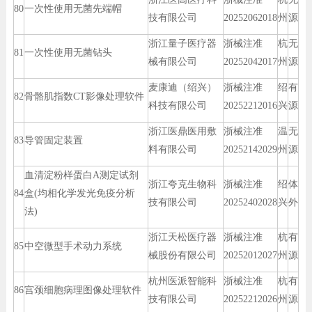
80
一次性使用无菌先端帽
技有限公司
20252062018
州
源
浙江量子医疗器
浙械注准
杭
无
81
一次性使用无菌钻头
械有限公司
20252042017
州
源
麦康迪（绍兴）
浙械注准
绍
有
82
骨骼肌指数CT影像处理软件
科技有限公司
20252212016
兴
源
浙江医鼎医用敷
浙械注准
温
无
83
导管固定装置
料有限公司
20252142029
州
源
血清淀粉样蛋白A测定试剂
浙江夸克生物科
浙械注准
绍
体
84
盒(均相化学发光免疫分析
技有限公司
20252402028
兴
外
法)
浙江天松医疗器
浙械注准
杭
有
85
中空微型手术动力系统
械股份有限公司
20252012027
州
源
杭州医派智能科
浙械注准
杭
有
86
宫颈细胞病理图像处理软件
技有限公司
20252212026
州
源