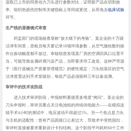
选取已上市的同类动力刀头进行参数对比，证明新产品在切割效
率、组织热损伤控制等关键指标上等同或更优，从而免去
临床试验
环节。
​生产线的显微镜式审查
药监部门的现场核查堪称“放大镜下的考验”。某企业的十万级
洁净车间里，质检员每天要记录18项环境参数，从空气微粒数到操
作台振动幅度都不放过。审核组曾发现某厂房的空调回风口位置不
当，可能导致金属碎屑污染产品，当即要求停工改造。这种严苛源
于《医疗器械生产质量管理规范》的硬性规定：刀头组装区的空气
洁净度需达到手术室级别，每批产品必须留样三年以备追溯。
​审评中的技术攻防战
进入技术审评阶段，申报材料要接受多维度“拷问”。某企业的
刀头申报时，审评员重点关注电池组的持续供电能力——在模拟连
续手术4小时的测试中，电压波动不得超过5%。另一个焦点是刀头
与主机的适配性：曾有产品因接口公差过大，导致术中突然脱扣，
审评时直接被要求重新设计卡扣结构。这个阶段平均耗时60个工作