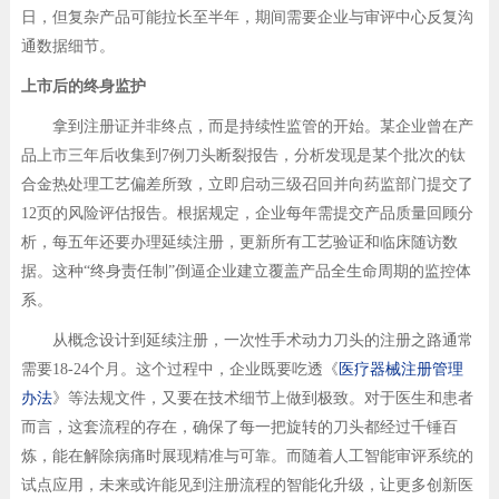
日，但复杂产品可能拉长至半年，期间需要企业与审评中心反复沟
通数据细节。
​上市后的终身监护
拿到注册证并非终点，而是持续性监管的开始。某企业曾在产
品上市三年后收集到7例刀头断裂报告，分析发现是某个批次的钛
合金热处理工艺偏差所致，立即启动三级召回并向药监部门提交了
12页的风险评估报告。根据规定，企业每年需提交产品质量回顾分
析，每五年还要办理延续注册，更新所有工艺验证和临床随访数
据。这种“终身责任制”倒逼企业建立覆盖产品全生命周期的监控体
系。
从概念设计到延续注册，一次性手术动力刀头的注册之路通常
需要18-24个月。这个过程中，企业既要吃透《
医疗器械注册管理
办法
》等法规文件，又要在技术细节上做到极致。对于医生和患者
而言，这套流程的存在，确保了每一把旋转的刀头都经过千锤百
炼，能在解除病痛时展现精准与可靠。而随着人工智能审评系统的
试点应用，未来或许能见到注册流程的智能化升级，让更多创新医