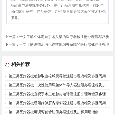
品政策与法规规事务服务，提供产品注册申报代理、临床合
同(CRO）研究、产品研发、GMP质量辅导等方面的技术外包
服务。
上一篇：
一文了解立体定向手术头架的医疗器械注册办理流程及步
骤
下一篇：
一文了解磁锚定消化道软组织夹系统的医疗器械注册办理
流程及步骤
相关推荐
第三类医疗器械动脉取血栓球囊导管注册办理流程及步骤周期指
南
第三类医疗器械一次性使用导丝体外导入器注册办理流程及步骤
周期指南
第三类医疗器械直视手术主动脉封堵球囊注册办理流程及步骤周
期指南
第二类医疗器械经颈静脉肝内穿刺器注册办理流程及步骤周期指
南
第二类医疗器械可调弯鞘管注册办理流程及步骤周期指南