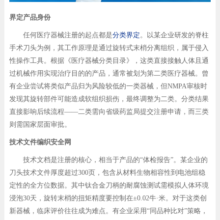
界定产品身份
任何医疗器械注册的起点都是
分类界定
。以某企业研发的脊柱
手术刀头为例，其工作原理是通过旋转式末梢分离组织，属于侵入
性操作工具。根据《医疗器械分类目录》，这类直接接触人体且通
过机械作用实现治疗目的的产品，通常被划为第二类医疗器械。曾
有企业尝试将类似产品归为风险较低的一类器械，但NMPA审核时
发现其旋转部件可能造成软组织损伤，最终调整为二类。分类结果
直接影响后续流程——二类需向省级药监局提交注册申请，而三类
则需国家层面审批。
​技术文件编织安全网
技术文档是注册的核心，相当于产品的“体检报告”。某企业的
刀头技术文件厚度超过300页，包含从材料生物相容性到电池组稳
定性的全方位数据。其中钛合金刀柄的耐腐蚀测试需模拟人体环境
浸泡30天，旋转末梢的扭矩精度要控制在±0.02牛·米。对于这类创
新器械，临床评价往往成为难点。有企业采用“同品种比对”策略，