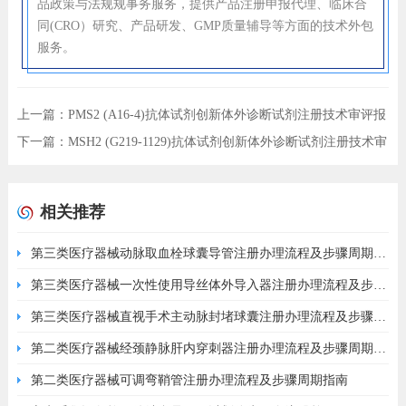
品政策与法规规事务服务，提供产品注册申报代理、临床合
同(CRO）研究、产品研发、GMP质量辅导等方面的技术外包
服务。
上一篇：
PMS2 (A16-4)抗体试剂创新体外诊断试剂注册技术审评报
告
下一篇：
MSH2 (G219-1129)抗体试剂创新体外诊断试剂注册技术审
评报告
相关推荐
第三类医疗器械动脉取血栓球囊导管注册办理流程及步骤周期指
南
第三类医疗器械一次性使用导丝体外导入器注册办理流程及步骤
周期指南
第三类医疗器械直视手术主动脉封堵球囊注册办理流程及步骤周
期指南
第二类医疗器械经颈静脉肝内穿刺器注册办理流程及步骤周期指
南
第二类医疗器械可调弯鞘管注册办理流程及步骤周期指南