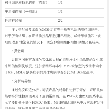
梭形细胞横纹肌肉瘤（腹膜）
1/1
平滑肌肉瘤（平滑肌）
1/1
纤维神经瘤
2/2
注：错配修复蛋白(如MSH6)存在于所有活跃的增殖细胞中。
对于所有组织，在正常质控品细胞(淋巴细胞、成纤维细胞和上皮
细胞)呈阳性染色的情况下，确定肿瘤细胞的阳性/阴性染色结果。
2.灵敏度
采用不同器官系统的实体瘤人群的组织样本中dMMR的发生率
来评估检测灵敏度。泛肿瘤组织样本中 MMR缺陷型的发生率均小
于6%，MSH6 缺失病例的总体患病率百分比为1.56%发生率。
3.分析特异性
通过免疫印迹分析，对该产品的特异性进行了评估，证明抗体
能够特异性检测预测分子量的蛋白质。在 PMS2野生型细胞系中显
示了预期分子量(~163kDa)条带。MSH6敲除细胞系中没有观察到预
期条带。该结果显示了申报产品的特异性。