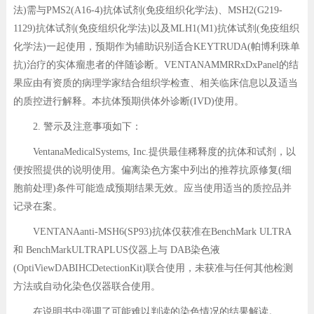
法)需与PMS2(A16-4)抗体试剂(免疫组织化学法)、MSH2(G219-
1129)抗体试剂(免疫组织化学法)以及MLH1(M1)抗体试剂(免疫组织
化学法)一起使用，预期作为辅助识别适合KEYTRUDA(帕博利珠单
抗)治疗的实体瘤患者的伴随诊断。VENTANAMMRRxDxPanel的结
果应由有资质的病理学家结合组织学检查、相关临床信息以及适当
的质控进行解释。本抗体预期供体外诊断(IVD)使用。
2. 警示及注意事项如下：
VentanaMedicalSystems, Inc.提供最佳稀释度的抗体和试剂，以
便按照提供的说明使用。偏离染色方案中列出的推荐抗原修复(细
胞前处理)条件可能造成预期结果无效。应当使用适当的质控品并
记录在案。
VENTANAanti-MSH6(SP93)抗体仅获准在BenchMark ULTRA
和 BenchMarkULTRAPLUS仪器上与 DAB染色液
(OptiViewDABIHCDetectionKit)联合使用，未获准与任何其他检测
方法或自动化染色仪器联合使用。
在说明书中强调了可能难以判读的染色情况的结果解读。