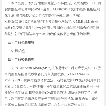
本产品用于体外定性检测经福尔马林固定、石蜡包埋(FFPE)的
实体瘤组织切片中的MSH6蛋白。MSH6(SP93 )抗体试剂(免疫组织
化学法)需与PMS2(A16-4)抗体试剂(免疫组织化学法)、
MSH2(G219-1129)抗体试剂(免疫组织化学法)以及MLH1(M1)抗体
试剂(免疫组织化学法)一起使用，预期作为辅助识别适合帕博利珠
单抗注射液(可瑞达/Keytruda)治疗的实体瘤患者的伴随诊断。
（三）产品包装规格
50测试/盒。
（四）产品检验原理
VENTANAanti-MSH6(SP93)抗体是针对一种对应于人MSH6 蛋
白内部区域的合成肽制备的兔单克隆抗体。VENTANAanti-
MSH6(SP93 )抗体与福尔马林固定、石蜡包埋(FFPE)组织切片中的
MSH6蛋白结合。可以使用一种半抗原化的二抗以及随后使用一种
多聚体抗半抗原-HRP偶联物(DAB染色液)对该抗体进行定位。然
后，利用沉淀的酶反应产物便可显现特异性抗体-酶复合物。每个
步骤都以精确的时间和温度孵育。在每一步孵育结束时，