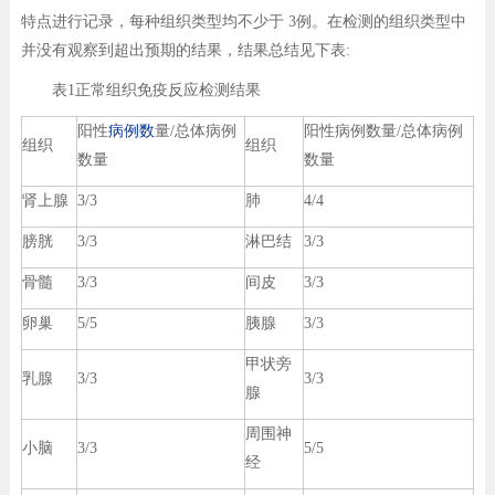
特点进行记录，每种组织类型均不少于 3例。在检测的组织类型中
并没有观察到超出预期的结果，结果总结见下表:
表1正常组织免疫反应检测结果
阳性
病例数
量/总体病例
阳性病例数量/总体病例
组织
组织
数量
数量
肾上腺
3/3
肺
4/4
膀胱
3/3
淋巴结
3/3
骨髓
3/3
间皮
3/3
卵巢
5/5
胰腺
3/3
甲状旁
乳腺
3/3
3/3
腺
周围神
小脑
3/3
5/5
经