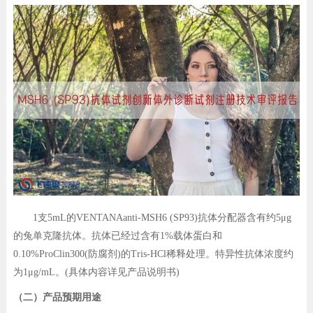
1支5mL的VENTANAanti-MSH6 (SP93)抗体分配器含有约5μg
的兔单克隆抗体。抗体已经过含有1%载体蛋白和
0.10%ProClin300(防腐剂)的Tris-HCl稀释处理。特异性抗体浓度约
为1μg/mL。(具体内容详见产品说明书)
（二）产品预期用途