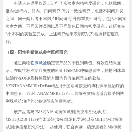
申请人在适用仪器上进行了实验室内精密度研究，包括批间，
批内/运行内、日内、日间研究;阅片一致性研究，包括不同阅片员
之间、同一阅片者不同阅片时间研究;外部重复性研究，包括不同实
验室之间、不同阅片员间以及不同染色日间精密度研究，该研究在
3个不同的实验室完成。上述研究结果表明该试剂检测精密度良
好。
（四）阳性判断值或参考区间研究
通过药物
临床试验
确定该产品的阳性判断值。有效性结果显
示，在既往标准治疗失败的MSI-H/dMMR肿瘤患者中，帕博利珠单
抗治疗在ORR及持续缓解方面均具有临床意义的获益。
VENTANAMMRRxDxPanel适用于鉴别可接受帕博利珠单抗治疗的
中国患者。VENTANAMMRRxDxPanel能够有效筛选适合接受帕博
利珠单抗治疗的dMMR型实体瘤患者。
该产品需与PMS2(A16-4)抗体试剂(免疫组织化学法)、
MSH2(G219-1129)抗体试剂(免疫组织化学法)以及MLH1(M1)抗体
试剂(免疫组织化学法)一起使用，联合判读，确定患者的MMR状