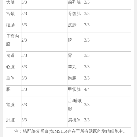
大脑
3/3
前列腺
3/3
宫颈
3/3
骨骼肌
3/3
结肠
3/3
皮肤
3/3
子宫内
2/3
脾
3/3
膜
食道
3/3
胃
3/3
心脏
3/3
睾丸
3/3
垂体
3/3
胸腺
3/3
肠
3/3
甲状腺
4/4
舌/唾液
肾脏
3/3
3/3
腺
肝脏
3/3
扁桃体
3/3
注：错配修复蛋白(如MSH6)存在于所有活跃的增殖细胞中。