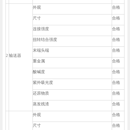
外观
合格
尺寸
合格
连接强度
合格
扭转结合强度
合格
末端头端
合格
2
输送器
重金属
合格
酸碱度
合格
紫外吸光度
合格
还原物质
合格
蒸发残渣
合格
外观
合格
尺寸
合格