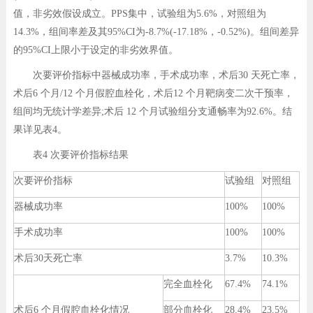
值，非劣效假设成立。PPS集中，试验组为5.6%，对照组为
14.3%，组间率差及其95%CI为-8.7%(-17.18%，-0.52%)。组间差异
的95%CI上限小于设定的非劣效界值。
次要评价指标中器械成功率，手术成功率，术后30 天死亡率，
术后6 个月/12 个月假腔血栓化，术后12 个月靶病变二次干预率，
组间均无统计学差异;术后 12 个月试验组分支通畅率为92.6%。结
果详见表4。
表4 次要评价指标结果
次要评价指标
试验组
对照组
器械成功率
100%
100%
手术成功率
100%
100%
术后30天死亡率
3.7%
10.3%
完全血栓化
67.4%
74.1%
术后6 个月假腔血栓化情况
部分血栓化
28.4%
23.5%