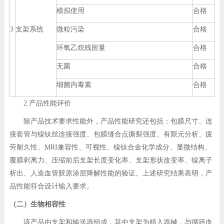
模拟使用
合格
3
支架系统
微粒污染
合格
环氧乙烷残留量
合格
无菌
合格
细菌内毒素
合格
2.产品性能评价
除产品技术要求性能外，产品性能研究还包括：包膜尺寸、连
接套管与镍钛丝连接强度、包膜缝合点撕裂强度、有限元分析、疲
劳耐久性、MRI兼容性、可视性、镍钛合金化学成分、显微结构、
覆膜剥离力、压缩前后支架长度变化率、支架形状改变率、镍离子
析出、人造血管胶原涂层降解性能的验证。上述研究结果表明，产
品性能符合设计输入要求。
（二）生物相容性
该产品由支架和输送器组成，其中支架为植入器械，与循环血