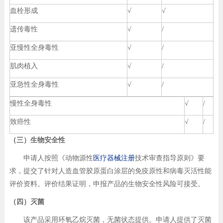
血栓形成
√
√
遗传毒性
√
/
亚慢性全身毒性
√
/
肌肉植入
√
/
亚急性全身毒性
√
/
慢性全身毒性
√
/
致癌性
√
/
（三）生物安全性
申请人按照《动物源性
医疗器械注册
技术审查指导原则》要
求，提交了针对人造血管胶原蛋白涂层的免疫原性和病毒灭活性能
评价资料。评价结果证明，申报产品的生物安全性风险可接受。
（四）灭菌
该产品采用环氧乙烷灭菌，无菌状态提供。申请人提供了灭菌