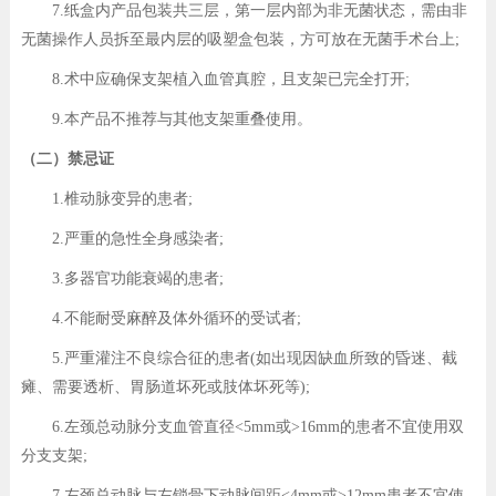
7.纸盒内产品包装共三层，第一层内部为非无菌状态，需由非
无菌操作人员拆至最内层的吸塑盒包装，方可放在无菌手术台上;
8.术中应确保支架植入血管真腔，且支架已完全打开;
9.本产品不推荐与其他支架重叠使用。
（二）禁忌证
1.椎动脉变异的患者;
2.严重的急性全身感染者;
3.多器官功能衰竭的患者;
4.不能耐受麻醉及体外循环的受试者;
5.严重灌注不良综合征的患者(如出现因缺血所致的昏迷、截
瘫、需要透析、胃肠道坏死或肢体坏死等);
6.左颈总动脉分支血管直径<5mm或>16mm的患者不宜使用双
分支支架;
7.左颈总动脉与左锁骨下动脉间距<4mm或>12mm患者不宜使