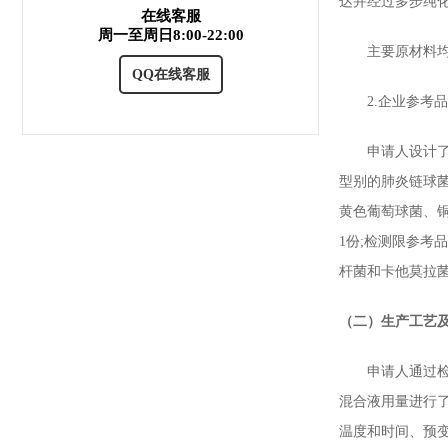
达并经过多步纯
在线客服
周一至周日8:00-22:00
主要原材料均为
QQ在线客服
2.企业参考品
申请人设计了完
型别的肺炎链球菌
黄色葡萄球菌、
1份;检测限参考
杆菌和卡他莫拉
（二）生产工艺
申请人通过检测
混合液用量进行了研究
温度和时间、预变性