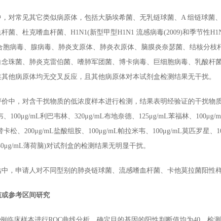
对常见其它类似病原体，包括大肠埃希菌、无乳链球菌、A 组链球菌、
菌、杜克嗜血杆菌、H1N1(新型甲型H1N1 流感病毒(2009)和季节性H1N1
、呼吸道合胞病毒、腺病毒、肺炎支原体、肺炎衣原体、脑膜炎奈瑟菌、结核
白念珠菌、肺炎克雷伯菌、嗜肺军团菌、博卡病毒、巨细胞病毒、乳酸杆
述其他病原体均无交叉反应，且其他病原体对本试剂盒检测结果无干扰。
，对含干扰物质的低浓度样本进行检测，结果表明经验证的干扰物质(100μg/
韦、100μg/mL利巴韦林、320μg/mL布地奈德、125μg/mL苯福林、100μg
氟替卡松、200μg/mL盐酸组胺、100μg/mL帕拉米韦、100μg/mL莫匹罗星、
血、50μg/mL薄荷脑)对试剂盒的检测结果无明显干扰。
，申请人对不同型别的肺炎链球菌、流感嗜血杆菌、卡他莫拉菌阳性样
值或参考区间研究
例临床样本进行ROC曲线分析，确定目的基因的阳性判断值均为40，检测