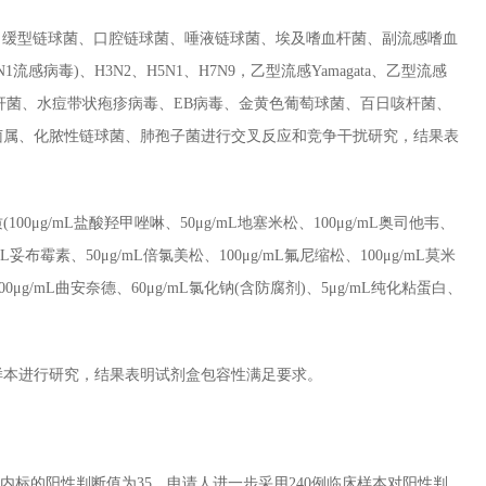
缓型链球菌、口腔链球菌、唾液链球菌、埃及嗜血杆菌、副流感嗜血
流感病毒)、H3N2、H5N1、H7N9，乙型流感Yamagata、乙型流感
分枝杆菌、水痘带状疱疹病毒、EB病毒、金黄色葡萄球菌、百日咳杆菌、
菌属、化脓性链球菌、肺孢子菌进行交叉反应和竞争干扰研究，结果表
mL盐酸羟甲唑啉、50μg/mL地塞米松、100μg/mL奥司他韦、
/mL妥布霉素、50μg/mL倍氯美松、100μg/mL氟尼缩松、100μg/mL莫米
100μg/mL曲安奈德、60μg/mL氯化钠(含防腐剂)、5μg/mL纯化粘蛋白、
本进行研究，结果表明试剂盒包容性满足要求。
内标的阳性判断值为35。申请人进一步采用240例临床样本对阳性判