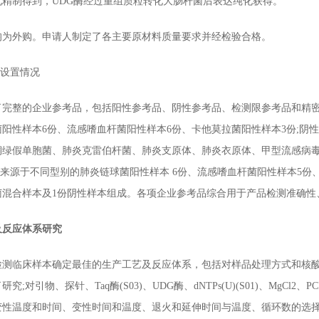
化精制得到，UDG酶经过重组质粒转化大肠杆菌后表达纯化获得。
外购。申请人制定了各主要原材料质量要求并经检验合格。
设置情况
整的企业参考品，包括阳性参考品、阴性参考品、检测限参考品和精密
阳性样本6份、流感嗜血杆菌阳性样本6份、卡他莫拉菌阳性样本3份;阴性
铜绿假单胞菌、肺炎克雷伯杆菌、肺炎支原体、肺炎衣原体、甲型流感病
品来源于不同型别的肺炎链球菌阳性样本 6份、流感嗜血杆菌阳性样本5份
菌混合样本及1份阴性样本组成。各项企业参考品综合用于产品检测准确性
及反应体系研究
临床样本确定最佳的生产工艺及反应体系，包括对样品处理方式和核酸提
;对引物、探针、Taq酶(S03)、UDG酶、dNTPs(U)(S01)、MgCl2
温度和时间、变性时间和温度、退火和延伸时间与温度、循环数的选择、适用仪器的研