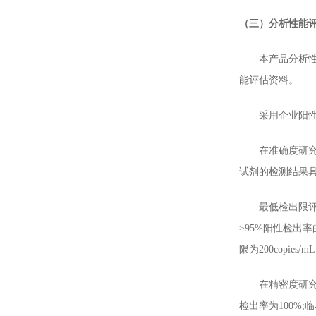
（三）分析性能
本产品分析性能
能评估资料。
采用企业阳性参考
在准确度研究中，
试剂的检测结果
最低检出限评估
≥95%阳性检出
限为200copies/m
在精密度研究中
检出率为100%;