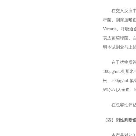
在交叉反应中，
杆菌、副溶血嗜血杆
Victoria
表皮葡萄球菌、
明本试剂盒与上
在干扰物质评价中
100μg/mL扎那米
松、200μg/mL
5%(v/v)人全
在包容性评估中
（四）阳性判断
本产品对240 