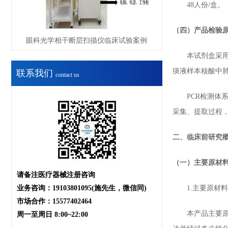
48人份/盒。
（四）产品检验
眼科光学相干断层扫描仪临床试验案例
本试剂盒采用实时
痰液样本核酸中
联系我们
contact us
PCR检测体系含
采集、提取过程
二、临床前研究
（一）主要原材
请备注医疗器械注册咨询
业务咨询：19103801095(施先生，微信同)
1.主要原材料
市场合作：15577402464
本产品主要原材料包括
周一至周日 8:00~22:00