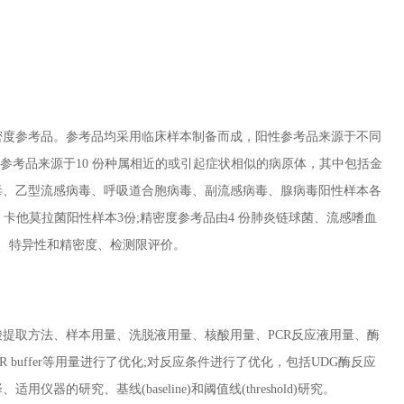
度参考品。参考品均采用临床样本制备而成，阳性参考品来源于不同
参考品来源于10 份种属相近的或引起症状相似的病原体，其中包括金
毒、乙型流感病毒、呼吸道合胞病毒、副流感病毒、腺病毒阳性样本各
、卡他莫拉菌阳性样本3份;精密度参考品由4 份肺炎链球菌、流感嗜血
、特异性和精密度、检测限评价。
取方法、样本用量、洗脱液用量、核酸用量、PCR反应液用量、酶
、PCR buffer等用量进行了优化;对反应条件进行了优化，包括UDG酶反应
究、基线(baseline)和阈值线(threshold)研究。