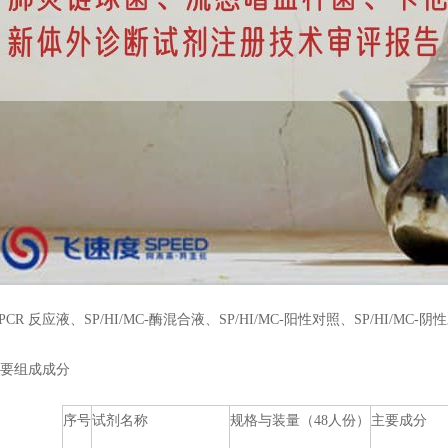
PCR 反应液、SP/HI/MC-酶混合液、SP/HI/MC-阳性对照、SP/HI/
要组成成分
序号
试剂名称
规格与装量（48人份）
主要成分