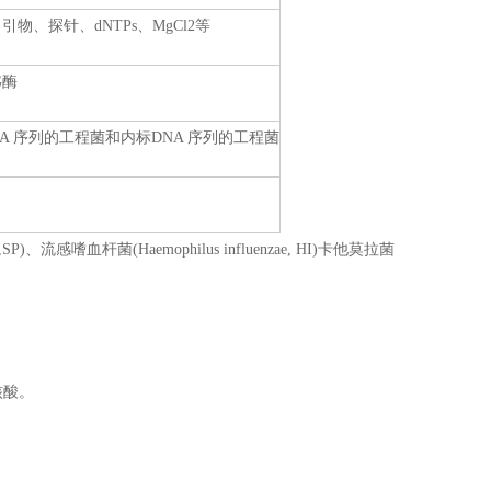
er、引物、探针、dNTPs、MgCl2等
G酶
A 序列的工程菌和内标DNA 序列的工程菌
、流感嗜血杆菌(Haemophilus influenzae, HI)卡他莫拉菌
核酸。