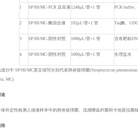
1
SP/HI/MC-PCR 反应液
1248μL/管×1 管
PCR buff
2
SP/HI/MC-酶混合液
192μL/管×1 管
Taq酶、UD
3
SP/HI/MC-阳性对照
1000μL/管×1 管
含有靶标DN
4
SP/HI/MC-阴性对照
1000μL/管×1 管
生理盐水
P/HI/MC英文缩写分别代表肺炎链球菌(Streptococcus pneumoniae,SP)
lis, MC)
用途
外定性检测人痰液样本中的肺炎链球菌、流感嗜血杆菌和卡他莫拉菌
规格