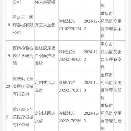
公司
样采集容器
局
重庆市
重庆三丰医
渝械注准
2024-12-
药品监
变更
18
疗器械有限
真空采血管
20192220134
2
督管理
备案
公司
局
重庆市
西南检验检
重组胶原蛋
渝械注准
2024-12-
药品监
变更
19
疫科学研究
白创面护理
20242140458
2
督管理
备案
院
凝胶
局
重庆市
重庆勃飞至
定制式活动
渝械注准
2024-12-
药品监
变更
20
美医疗器械
义齿
20232170281
3
督管理
注册
有限公司
局
重庆市
重庆勃飞至
定制式固定
渝械注准
2024-12-
药品监
变更
21
美医疗器械
义齿
20232170286
3
督管理
注册
有限公司
局