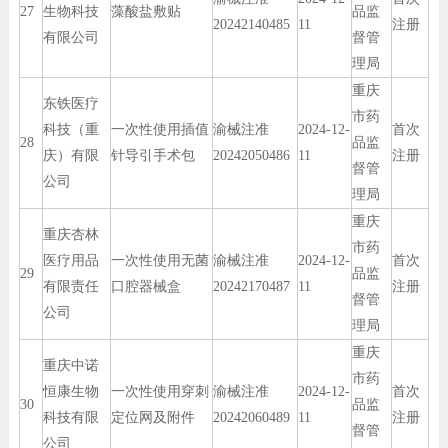
27
生物科技
藻酸盐敷贴
品监
20242140485
11
注册
有限公司
督管
理局
重庆
东铁医疗
市药
科技（重
一次性使用插值
渝械注准
2024-12-
首次
28
品监
庆）有限
针导引手术包
20242050486
11
注册
督管
公司
理局
重庆
重庆杏林
市药
医疗用品
一次性使用无菌
渝械注准
2024-12-
首次
29
品监
有限责任
口腔器械盒
20242170487
11
注册
督管
公司
理局
重庆
重庆中诺
市药
恒康生物
一次性使用穿刺
渝械注准
2024-12-
首次
30
品监
科技有限
定位网及附件
20242060489
11
注册
督管
公司