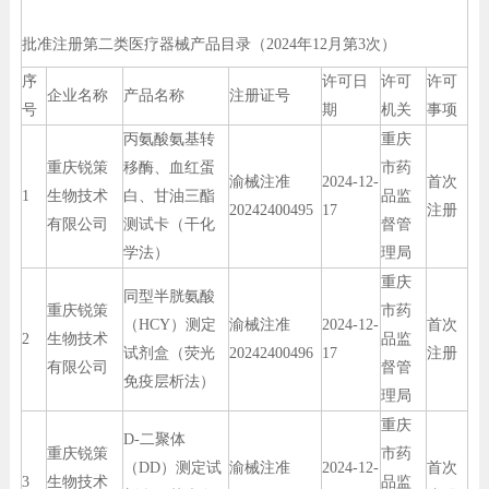
批准注册第二类医疗器械产品目录（2024年12月第3次）
序
许可日
许可
许可
企业名称
产品名称
注册证号
号
期
机关
事项
丙氨酸氨基转
重庆
重庆锐策
移酶、血红蛋
市药
渝械注准
2024-12-
首次
1
生物技术
白、甘油三酯
品监
20242400495
17
注册
有限公司
测试卡（干化
督管
学法）
理局
重庆
同型半胱氨酸
重庆锐策
市药
（HCY）测定
渝械注准
2024-12-
首次
2
生物技术
品监
试剂盒（荧光
20242400496
17
注册
有限公司
督管
免疫层析法）
理局
重庆
D-二聚体
重庆锐策
市药
（DD）测定试
渝械注准
2024-12-
首次
3
生物技术
品监