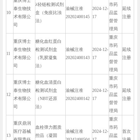
重庆博士
λ轻链检测试剂
市药
泰生物技
渝械注准
2024-12-
延续
10
盒（免疫比浊
品监
术有限公
20202400145
17
注册
法）
督管
司
理局
重庆
重庆博士
糖化血红蛋白
市药
泰生物技
检测试剂盒
渝械注准
2024-12-
延续
11
品监
术有限公
（乳胶凝集
20202400143
17
注册
督管
司
法）
理局
重庆
重庆博士
糖化血清蛋白
市药
泰生物技
检测试剂盒
渝械注准
2024-12-
延续
12
品监
术有限公
（NBT还原
20202400142
17
注册
督管
司
法）
理局
重庆
重庆鼎润
血栓弹力图质
市药
医疗器械
渝械注准
2024-12-
首次
13
控品（凝固
品监
有限责任
20242400504
17
注册