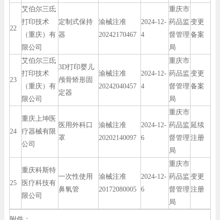
艾伯尔三氐
重庆市
打印技术
定制式保持
渝械注准
2024-12-
药品监
变更
22
（重庆）有
器
20242170467
4
督管理
备案
限公司
局
艾伯尔三氐
重庆市
3D打印婴儿
打印技术
渝械注准
2024-12-
药品监
变更
23
颅骨矫形固
（重庆）有
20242040457
4
督管理
备案
定器
限公司
局
重庆市
重庆上坤医
医用外科口
渝械注准
2024-12-
药品监
延续
24
疗器械有限
罩
20202140097
6
督管理
注册
公司
局
重庆市
重庆科斯特
一次性使用
渝械注准
2024-12-
药品监
变更
25
医疗科技有
鼻氧管
20172080005
6
督管理
注册
限公司
局
附件：