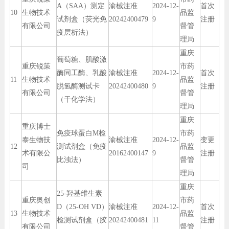
A（SAA）测定
渝械注准
2024-12-
首次
10
生物技术
品监
试剂盒（荧光免
20242400479
9
注册
有限公司
督管
疫层析法）
理局
重庆
葡萄糖、肌酸激
重庆锐策
市药
酶同工酶、乳酸
渝械注准
2024-12-
首次
11
生物技术
品监
脱氢酶测试卡
20242400480
9
注册
有限公司
督管
（干化学法）
理局
重庆
重庆博士
免疫球蛋白M检
市药
泰生物技
渝械注准
2024-12-
变更
12
测试剂盒（免疫
品监
术有限公
20162400147
9
注册
比浊法）
督管
司
理局
重庆
25-羟基维生素
重庆奥创
市药
D（25-OH VD）
渝械注准
2024-12-
首次
13
生物技术
品监
检测试剂盒（胶
20242400481
11
注册
有限公司
督管