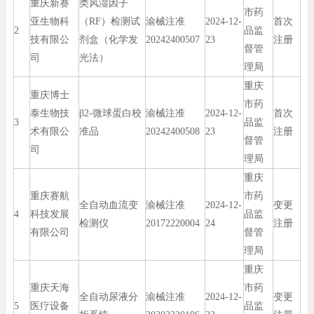
重庆新赛
类风湿因子
市药
亚生物科
（RF）检测试
渝械注准
2024-12-
首次
2
品监
技有限公
剂盒（化学发
20242400507
23
注册
督管
司
光法）
理局
重庆
重庆博士
市药
泰生物技
β2-微球蛋白校
渝械注准
2024-12-
首次
3
品监
术有限公
准品
20242400508
23
注册
督管
司
理局
重庆
重庆赛航
市药
全自动血流变
渝械注准
2024-12-
变更
4
科技发展
品监
检测仪
20172220004
24
注册
有限公司
督管
理局
重庆
重庆天海
市药
全自动尿液分
渝械注准
2024-12-
变更
5
医疗设备
品监