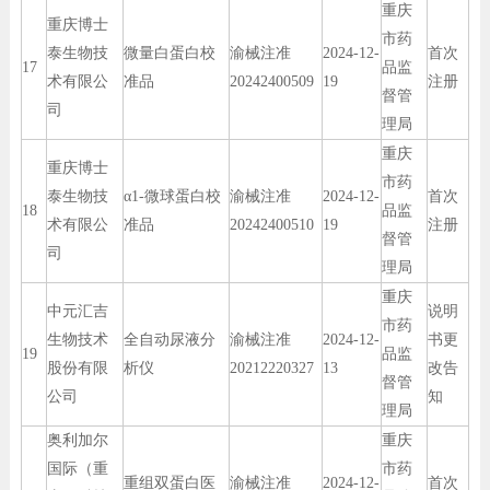
重庆
重庆博士
市药
泰生物技
微量白蛋白校
渝械注准
2024-12-
首次
17
品监
术有限公
准品
20242400509
19
注册
督管
司
理局
重庆
重庆博士
市药
泰生物技
α1-微球蛋白校
渝械注准
2024-12-
首次
18
品监
术有限公
准品
20242400510
19
注册
督管
司
理局
重庆
中元汇吉
说明
市药
生物技术
全自动尿液分
渝械注准
2024-12-
书更
19
品监
股份有限
析仪
20212220327
13
改告
督管
公司
知
理局
奥利加尔
重庆
国际（重
市药
重组双蛋白医
渝械注准
2024-12-
首次