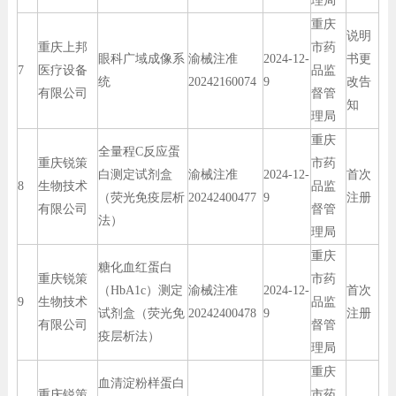
理局
重庆
说明
重庆上邦
市药
眼科广域成像系
渝械注准
2024-12-
书更
7
医疗设备
品监
统
20242160074
9
改告
有限公司
督管
知
理局
重庆
全量程C反应蛋
重庆锐策
市药
白测定试剂盒
渝械注准
2024-12-
首次
8
生物技术
品监
（荧光免疫层析
20242400477
9
注册
有限公司
督管
法）
理局
重庆
糖化血红蛋白
重庆锐策
市药
（HbA1c）测定
渝械注准
2024-12-
首次
9
生物技术
品监
试剂盒（荧光免
20242400478
9
注册
有限公司
督管
疫层析法）
理局
重庆
血清淀粉样蛋白
重庆锐策
市药