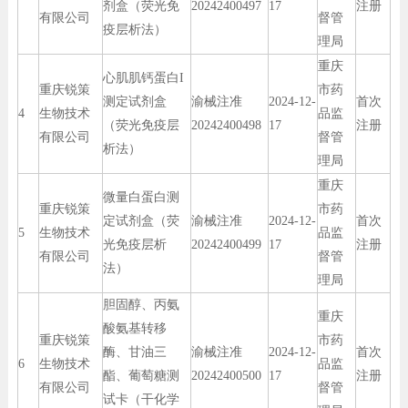
剂盒（荧光免
20242400497
17
注册
有限公司
督管
疫层析法）
理局
重庆
心肌肌钙蛋白I
重庆锐策
市药
测定试剂盒
渝械注准
2024-12-
首次
4
生物技术
品监
（荧光免疫层
20242400498
17
注册
有限公司
督管
析法）
理局
重庆
微量白蛋白测
重庆锐策
市药
定试剂盒（荧
渝械注准
2024-12-
首次
5
生物技术
品监
光免疫层析
20242400499
17
注册
有限公司
督管
法）
理局
胆固醇、丙氨
重庆
酸氨基转移
重庆锐策
市药
酶、甘油三
渝械注准
2024-12-
首次
6
生物技术
品监
酯、葡萄糖测
20242400500
17
注册
有限公司
督管
试卡（干化学