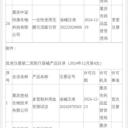
理局
重庆
重庆中诺
市药
恒康生物
一次性使用无
渝械注准
2024-12-
变更
24
品监
科技有限
菌引流吸引管
20222020006
19
注册
督管
公司
理局
附件：
批准注册第二类医疗器械产品目录（2024年12月第4次）
序
许可日
许可
许可
企业名称
产品名称
注册证号
号
期
机关
事项
重庆
重庆悠创
市药
多普勒外周血
渝械注准
2024-12-
首次
1
生物技术
品监
管测试仪
20242070503
23
注册
有限公司
督管
理局
重庆