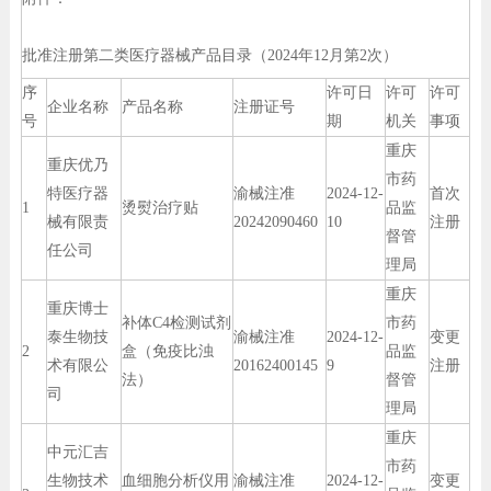
批准注册第二类医疗器械产品目录（2024年12月第2次）
序
许可日
许可
许可
企业名称
产品名称
注册证号
号
期
机关
事项
重庆
重庆优乃
市药
特医疗器
渝械注准
2024-12-
首次
1
烫熨治疗贴
品监
械有限责
20242090460
10
注册
督管
任公司
理局
重庆
重庆博士
补体C4检测试剂
市药
泰生物技
渝械注准
2024-12-
变更
2
盒（免疫比浊
品监
术有限公
20162400145
9
注册
法）
督管
司
理局
重庆
中元汇吉
市药
生物技术
血细胞分析仪用
渝械注准
2024-12-
变更