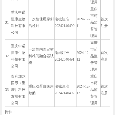
理局
重庆
重庆中诺
市药
恒康生物
一次性使用穿刺
渝械注准
2024-12-
首次
31
品监
科技有限
活检针
20242140490
11
注册
督管
公司
理局
重庆
重庆中诺
一次性内固定材
市药
恒康生物
渝械注准
2024-12-
首次
32
料椎间融合器试
品监
科技有限
20242040491
12
注册
模
督管
公司
理局
奥利加尔
重庆
国际（重
市药
重组双蛋白医用
渝械注准
2024-12-
首次
33
庆）科技
品监
敷贴
20242140492
12
注册
发展有限
督管
公司
理局
附件：