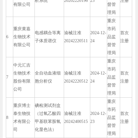
析系统
20202220196
23
注册
有限公司
督管
理局
重庆
重庆黄嘉
市药
电感耦合等离
渝械注准
2024-12-
首次
6
生物技术
品监
子体质谱仪
20242220511
24
注册
有限公司
督管
理局
重庆
中元汇吉
市药
生物技术
全自动血液细
渝械注准
2024-12-
首次
7
品监
股份有限
胞分析仪
20242220512
24
注册
督管
公司
理局
重庆
重庆博士
碘检测试剂盒
市药
泰生物技
（过氧乙酸四
渝械注准
2024-12-
首次
8
品监
术有限公
甲基联苯胺氧
20242400515
23
注册
督管
司
化显色法）
理局