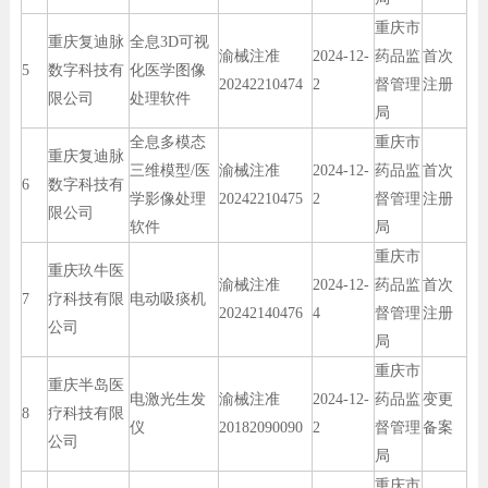
重庆市
重庆复迪脉
全息3D可视
渝械注准
2024-12-
药品监
首次
5
数字科技有
化医学图像
20242210474
2
督管理
注册
限公司
处理软件
局
全息多模态
重庆市
重庆复迪脉
三维模型/医
渝械注准
2024-12-
药品监
首次
6
数字科技有
学影像处理
20242210475
2
督管理
注册
限公司
软件
局
重庆市
重庆玖牛医
渝械注准
2024-12-
药品监
首次
7
疗科技有限
电动吸痰机
20242140476
4
督管理
注册
公司
局
重庆市
重庆半岛医
电激光生发
渝械注准
2024-12-
药品监
变更
8
疗科技有限
仪
20182090090
2
督管理
备案
公司
局
重庆市