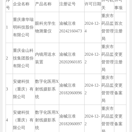
序
许可机
许可
企业名称
产品名称
注册证号
许可日期
号
关
事项
重庆市
重庆康华瑞
眼科光学生
渝械注准
2024-12-
药品监
首次
1
明科技股份
物测量仪
20242160473
4
督管理
注册
有限公司
局
重庆市
重庆金山科
内镜用送水
渝械注准
2024-12-
药品监
变更
2
技集团股份
装置
20202060185
2
督管理
注册
有限公司
局
重庆市
安健科技
数字化医用X
渝械注准
2024-12-
药品监
变更
3
（重庆）有
射线摄影系
20182060096
2
督管理
备案
限公司
统
局
重庆市
安健科技
数字化医用X
渝械注准
2024-12-
药品监
变更
4
（重庆）有
射线摄影系
20182060097
2
督管理
备案
限公司
统
局