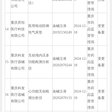
法）
督管
公司
理局
重庆
重庆昇恒
市药
医用电动防褥
渝械注准
2024-12-
变更
14
医疗科技
品监
疮气床垫
20192150249
18
备案
有限公司
督管
理局
重庆
重庆科发
无创颅内压多
市药
渝械注准
2024-12-
变更
15
医疗器械
功能检测分析
品监
20202070244
18
备案
有限公司
仪
督管
理局
重庆
重庆科发
市药
心功能无创检
渝械注准
2024-12-
变更
16
医疗器械
品监
测分析仪
20202070133
18
备案
有限公司
督管
理局