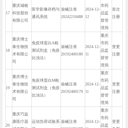
重庆城银
市药
医学影像存档与
渝械注准
2024-12-
首次
17
科技股份
品监
通讯系统
20242210488
12
注册
有限公司
督管
理局
重庆
重庆博士
免疫球蛋白A检
市药
泰生物技
渝械注准
2024-12-
变更
18
测试剂盒（免疫
品监
术有限公
20192400180
11
注册
比浊法）
督管
司
理局
重庆
重庆博士
免疫球蛋白M检
市药
泰生物技
渝械注准
2024-12-
变更
19
测试剂盒（免疫
品监
术有限公
20192400179
11
注册
比浊法）
督管
司
理局
重庆
重庆巧益
市药
康医疗器
运动负荷试验系
渝械注准
2024-12-
变更
20
品监