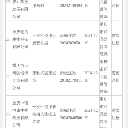
20
庆）科技
品监
用敷料
20242140494
18
注册
发展有限
督管
公司
理局
重庆
重庆翊为
市药
一次性使用肛
渝械注准
2024-12-
首次
21
生物科技
品监
肠套扎器
20242020501
19
注册
有限公司
督管
理局
重庆
重庆市万
市药
州区银海
定制式固定义
渝械注准
2024-12-
变更
22
品监
义齿有限
齿
20192170311
18
注册
督管
公司
理局
重庆
重庆中诺
一次性使用脊
市药
恒康生物
渝械注准
2024-12-
首次
23
柱植入物推注
品监
科技有限
20242040506
20
注册
导管
督管
公司