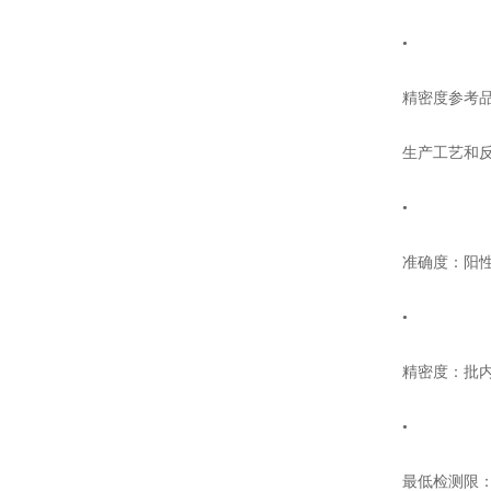
•
精密度参考品：
生产工艺和反应
•
准确度：阳性/
•
精密度：批内、
•
最低检测限：3300