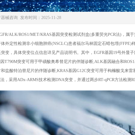
疗器械咨询
发布时间：2025-11-28
R/ALK/ROS1/MET/KRAS基因突变检测试剂盒(多重荧光PCR法
外定性检测非小细胞肺癌(NSCLC)患者福尔马林固定石蜡包埋(FFPE)样本D
跃突变，具体突变位点信息详见产品说明书。其中，EGFR基因19号外显子
R基因T790M突变可用于甲磺酸奥希替尼片的伴随诊断;ALK基因融合和RO
和盐酸特泊替尼片的伴随诊断;KRAS基因G12C突变可用于枸橼酸戈来
法，采用ADx-ARMS技术检测DNA突变，并通过两步RT-qPCR方法检测