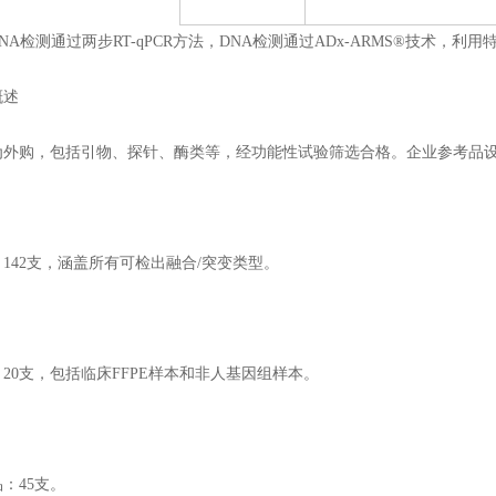
检测通过两步RT-qPCR方法，DNA检测通过ADx-ARMS®技术，利
述
购，包括引物、探针、酶类等，经功能性试验筛选合格。企业参考品
42支，涵盖所有可检出融合/突变类型。
0支，包括临床FFPE样本和非人基因组样本。
45支。