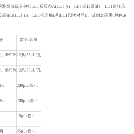
成分包括LET反应条A(LET A)、LET逆转录液I、LET逆转录
应条B(LET B)、LET混合酶B和LET阳性对照B。试剂盒采用8联PCR
分
数量/装量
、dNTPs
12条/35μL/孔
、dNTPs
12条/35μL/孔
Ps
280μL/管×1
Ps
280μL/管×1
16μL/管×1
酶
45μL/管×1