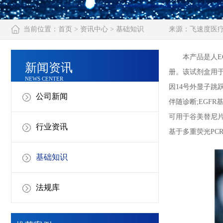
当前位置：
首页
>
资讯中心
>
基础知识
来源：
飞速度医
本产品是人EGF
新闻资讯
册。该试剂盒用于体
NEWS CENTER
因14号外显子跳
公司新闻
伴随诊断;EGF
可用于谷美替尼片
行业资讯
基于多重荧光PCR
基础知识
法规库