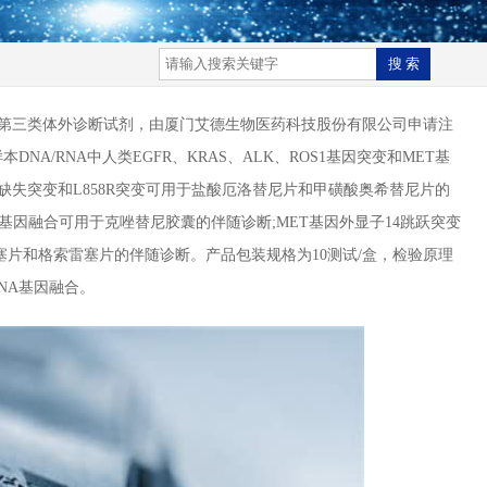
)，属于第三类体外诊断试剂，由厦门艾德生物医药科技股份有限公司申请注
NA/RNA中人类EGFR、KRAS、ALK、ROS1基因突变和MET基
缺失突变和L858R突变可用于盐酸厄洛替尼片和甲磺酸奥希替尼片的
S1基因融合可用于克唑替尼胶囊的伴随诊断;MET基因外显子14跳跃突变
雷塞片和格索雷塞片的伴随诊断。产品包装规格为10测试/盒，检验原理
RNA基因融合。