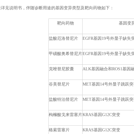
见说明书，伴随诊断用途的基因变异类型及靶向药物如下：
靶向药物
基因变
盐酸厄洛替尼片
EGFR基因19号外显子缺失突
甲磺酸奥希替尼片
EGFR基因19号外显子缺失突
克唑替尼胶囊
ALK基因融合和ROS1基因
谷美替尼片
MET基因14号外显子跳跃突
盐酸特泊替尼片
MET基因14号外显子跳跃突
枸橼酸戈来雷塞片
KRAS基因G12C突变
格索雷塞片
KRAS基因G12C突变