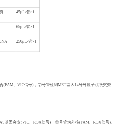
酶
45μL/管×1
65μL/管×1
DNA
250μL/管×1
(FAM、VIC信号)，⑦号管检测MET基因14号外显子跳跃突变
S基因突变(VIC、ROX信号)，⑧号管为外控(FAM、ROX信号)。