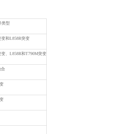
异类型
变和L858R突变
变、L858R和T790M突变
融合
变
变